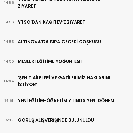
14:56
ZİYARET
YTSO’DAN KAĞITEV’E ZİYARET
14:56
ALTINOVA’DA SIRA GECESİ COŞKUSU
14:55
MESLEKİ EĞİTİME YOĞUN İLGİ
14:55
‘ŞEHİT AİLELERİ VE GAZİLERİMİZ HAKLARINI
14:54
İSTİYOR’
YENİ EĞİTİM-ÖĞRETİM YILINDA YENİ DÖNEM
14:51
GÖRÜŞ ALIŞVERİŞİNDE BULUNULDU
15:38