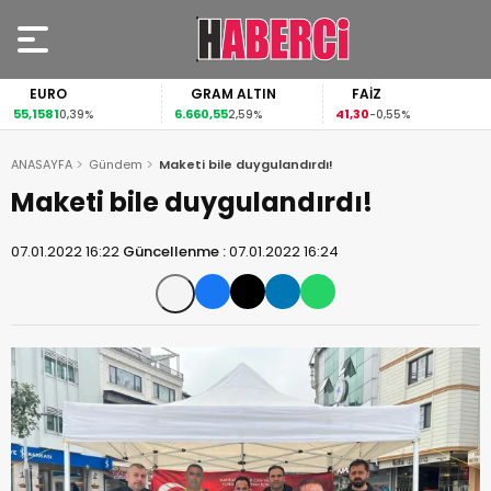
EURO
GRAM ALTIN
FAİZ
55,1581
6.660,55
41,30
0,39%
2,59%
-0,55%
ANASAYFA
Gündem
Maketi bile duygulandırdı!
Maketi bile duygulandırdı!
07.01.2022 16:22
Güncellenme :
07.01.2022 16:24