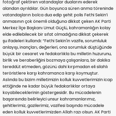
fotoğraf çektiren vatandaşlar dualarını ederek
alandan ayrıldılar. Gün boyunca süren anma töreninde
vatandaşların bolca dua edip şehit polis Fethi Sekin’i
anmasının çok önemli olduğuna dikkat çeken AK Parti
Merkez İlçe Başkanı Umut Güçlü, kahramanlığın kolay
elde edilebilecek bir sıfat olmadığına dikkat çekerek
şu ifadeleri kullandı: “Fethi Sekin'in vazife, sorumluluk
anlayışı, inançları, değerleri, ona sorumluk düştüğünde
büyük bir cesaret ve fedakarlıkla bu milletin huzurunu,
birlik ve beraberliğini bozmaya çalışanlara, bir dakika
tereddüt etmeden, gözünü dahi kırpmadan eli silahlı
teröristlere karşı kahramanca karşı koymuştur.
Aslında bu bizim milletimizin kolluk kuvvetlerimizin icap
ettiğinde ne kadar büyük fedakarlıklar ortaya
koyabileceklerinin göstergesidir. Bu mücadelenin
başarısında belirleyici unsur kahramanlarımız,
şehitlerimiz, gazilerimiz, vazifesi başında mücadele
eden kolluk kuvvetlerimizden Allah razı olsun. AK Parti