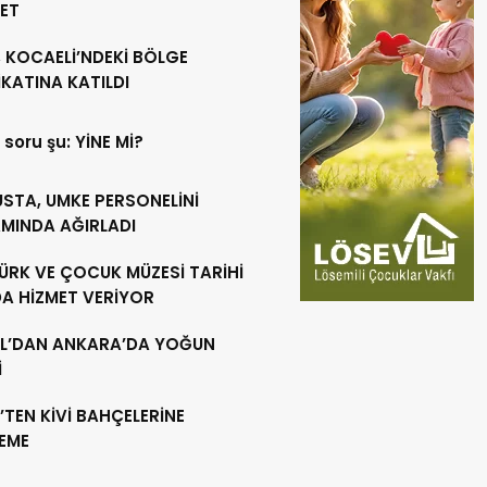
RET
 KOCAELİ’NDEKİ BÖLGE
KATINA KATILDI
 soru şu: YİNE Mİ?
USTA, UMKE PERSONELİNİ
MINDA AĞIRLADI
ÜRK VE ÇOCUK MÜZESİ TARİHİ
DA HİZMET VERİYOR
L’DAN ANKARA’DA YOĞUN
İ
’TEN KİVİ BAHÇELERİNE
LEME