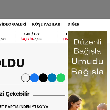
VİDEO GALERİ
KÖŞE YAZILARI
DİĞER
GBP/TRY
EUR/USD
BREN
64,1791
1,1523
83,35
-0,01%
-0,02%
1,
OLDU
izi Çekebilir
ET PARTİSİ’NDEN YTSO’YA