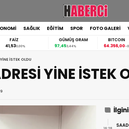
KONOMİ
SAĞLIK
EĞİTİM
SPOR
FOTO GALERİ
FAİZ
GÜMÜŞ GRAM
BITCOIN
,53
97,45
64.356,00
0,00%
3,44%
-0,06%
YİNE İSTEK OLDU
DRESİ YİNE İSTEK 
19
İlgin
SAAD
16:28