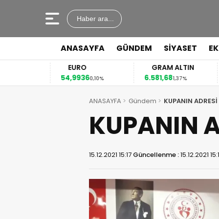
Haber ara...
ANASAYFA
GÜNDEM
SİYASET
E
EURO
GRAM ALTIN
54,9936
6.581,68
41
4%
0,10%
1,37%
ANASAYFA
Gündem
KUPANIN ADRESİ 
KUPANIN A
15.12.2021 15:17
Güncellenme :
15.12.2021 15: