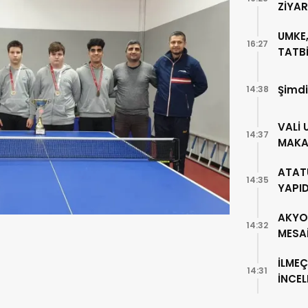
ZİYA
UMKE,
16:27
TATBİ
Şimdi
14:38
VALİ 
14:37
MAKA
ATAT
14:35
YAPI
AKYO
14:32
MESA
İLMEÇ
14:31
İNCE