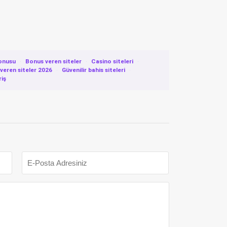
onusu
·
Bonus veren siteler
·
Casino siteleri
·
eren siteler 2026
·
Güvenilir bahis siteleri
·
riş