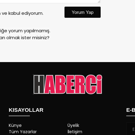
Yorum Yap
ve kabul ediyorum.
riğe yorum yapılmamış.
an olmak ister misiniz?
KISAYOLLAR
E-
Künye
Üyelik
Tüm Yazarlar
İletişim