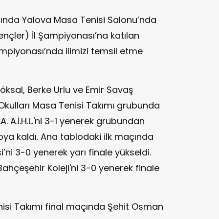
arasında Yalova Masa Tenisi Salonu’nda
ençler) İl Şampiyonası’na katılan
mpiyonası’nda ilimizi temsil etme
öksal, Berke Urlu ve Emir Savaş
Okulları Masa Tenisi Takımı grubunda
. A.İ.H.L.'ni 3-1 yenerek grubundan
loya kaldı. Ana tablodaki ilk maçında
’ni 3-0 yenerek yarı finale yükseldi.
ahçeşehir Koleji'ni 3-0 yenerek finale
nisi Takımı final maçında Şehit Osman