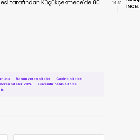
iresi tarafından Küçükçekmece'de 80
14:31
İNCE
onusu
·
Bonus veren siteler
·
Casino siteleri
·
eren siteler 2026
·
Güvenilir bahis siteleri
·
riş