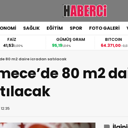
KONOMİ
SAĞLIK
EĞİTİM
SPOR
FOTO GALERİ
FAİZ
GÜMÜŞ GRAM
BITCOIN
,53
95,19
64.371,00
0,00%
1,04%
-0,03%
e 80 m2 daire icradan satılacak
ece’de 80 m2 da
tılacak
 12:35
İlgin