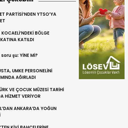
ET PARTİSİ’NDEN YTSO’YA
RET
 KOCAELİ’NDEKİ BÖLGE
KATINA KATILDI
 soru şu: YİNE Mİ?
USTA, UMKE PERSONELİNİ
MINDA AĞIRLADI
ÜRK VE ÇOCUK MÜZESİ TARİHİ
DA HİZMET VERİYOR
L’DAN ANKARA’DA YOĞUN
İ
’TEN KİVİ BAHÇELERİNE