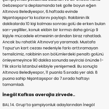
Gebzespor’a deplasmanda tek golle boyun eğen
Altınova Belediyespor, 6.haftada evinde
Nişantaşıspor’la kozlarını paylaştı. Rakibinin ilk
dakikalarda 10 kişi kalması sonrası golü de erken bulan
sarı-yeşilliler, konuk ekibin bir kırmızı daha görüp 9
kişiyle mücadele etmesinin ardından biraz rahatladı.
Ancak bu rahatlık Altınova’ya yaramadı. Mustafa
Topuz’un kart cezası nedeniyle farkı arttıramayan
temsilcimiz, rakibinin son bölümlerdeki penaltı golünü
önleyemeyince 90 dakika sonunda seyircisi önünde 1-
1’lik skorla İstanbul ekibiyle yenişemedi. Bu sonuçla
Altınova Belediyespor, 11 puanla 5.sırada yer aldı. 8
puana sahip Nişantaşıspor da 7.sırada haftayı
tamamladı.
İnegöl Kafkas averajla zirvede..
BAL 14. Grup’ta şampiyonluk adaylarından İnegöl