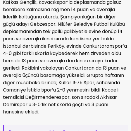
Kafkas Gençlik, Kavacıkspor’la deplasmanda golsüz
berabere kalmasına rağmen 14 puan ve averajla
liderlik koltuğuna oturdu. Şampiyonluğun bir diğer
güçlü adayı Gebzespor, Nilüfer Belediye Futbol Kulübü
deplasmanından tek gollü galibiyetle evine dönüp 14
puan ve averajla ikinci sırada kendisine yer buldu.
İstanbul derbisinde Feriköy, evinde Cankurtaranspor’a
4-0 gibi farklı skorla kaybederek hem zirveden oldu
hem de 13 puan ve averajla dördüncü sıraya kadar
geriledi. Rakibini yakalayan Cankurtaran da 13 puan ve
averajla üçüncü basamağa yükseldi. Grupta haftanın
diğer müsabakalarında; Kullar 1975 Spor, sahasında
Osmaniye İstiklalspor’u 2-0 yenmesini bildi. Kocaeli
temsilcisi Değirmenderespor, son sıradaki Akhisar
Demirspor’u 3-0’lık net skorla geçti ve 3 puanı
hanesine ekledi.