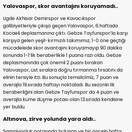
Yalovaspor, skor avantajını koruyamadı..
Ligde Akhisar Demirspor ve Kavacıkspor
galibiyetleriyle çıkışa geçen Yalovaspor, 6.haftada
Kocaeli deplasmanına çıktı. Gebze Tayfunspor’la karşı
karşıya gelen yeşil-kırmızılı takımımız, 1-0 öne geçtiği
mücadelede skor avantajını koruyamayıp 90 dakika
sonunda 1-1’lik beraberlikle 1 puana razı oldu. Gebze
deplasmanında çok önemli 2 puanı bırakan
Yalovaspor, üst sıralara doğru tırmanma fırsatını da
elinin tersiyle itti. Bu sonuçla temsilcimiz, 7 puan ve
averajla 19.sırada haftayı noktaladı. Bu sezonki ilk
beraberliğini alan Gebze Tayfunspor da 4 puan ve
averajla küme düşme potası olan 13.sırada kendisine
yer buldu.
Altınova, zirve yolunda yara aldı..
Şampiyonluk potasında bulunan ve bir önceki hafta