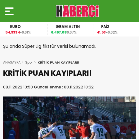
EURO
GRAM ALTIN
FAİZ
54,9334
6.497,08
41,53
-0,01%
0,07%
-0,02%
Şu anda Süper Lig fikstür verisi bulunamadı.
ANASAYFA
Spor
KRİTİK PUAN KAYIPLARI!
KRİTİK PUAN KAYIPLARI!
08.11.2022 13:50
Güncellenme :
08.11.2022 13:52