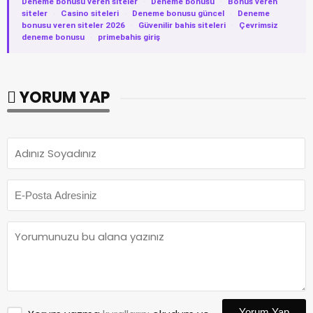
Deneme bonusu veren siteler
·
Deneme bonusu
·
Bonus veren
siteler
·
Casino siteleri
·
Deneme bonusu güncel
·
Deneme
bonusu veren siteler 2026
·
Güvenilir bahis siteleri
·
Çevrimsiz
deneme bonusu
·
primebahis giriş
YORUM YAP
Yorum Yap