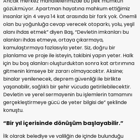
Ancak merkez mahallelerimizde bu pek mümkün
gözükmüyor. Apartman hayatına mahkum ettiğimiz
insanlar için 4 veya 14 kat arasında bir fark yok. Önemli
olan bu yoğunluğa cevap verecek otoparkı, yolu, yeşil
alanı ihdas etmek” diyen Baş, “Devletin imkanları bu
alanları ihdas etmeye, ortaya çıkarmaya,
kamulaştırmaya fazlasıyla yeter. Siz, doğru bir
planlama ve proje ile isteyin, takibini yapın yeter. Halk
için bu boş alanları oluşturduktan sonra kat artırımına
gitmenin kimseye bir zararı olmayacaktır. Aksine;
binalar yenilenecek, deprem güvenliği ile birlikte
yaşanabilir, sağlıklı bir şehir vücuda getirilebilecektir.
Devletin ve yerel sermayenin bu işlemlerin tamamını
gerçekleştirmeye gücü de yeter bilgisi de” şeklinde
konuştu.
“Bir yıl içerisinde dönüşüm başlayabilir.”
İlk olarak belediye ve valiliğin de içinde bulunduğu