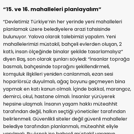
“15. ve 16. mahalleleri planlayalım”
“Devletimiz Türkiye’nin her yerinde yeni mahalleleri
planlamak üzere belediyelere arazi tahsisinde
bulunuyor. Yalova olarak talebimizi yapalım. Yeni
mahallelerimizi müstakil, bahçeli evlerden oluşan, 2
katlı, insan ölçeğinde binalar şekilde tasarlamalıyız”
diyen Baş, son olarak şunları söyledi: “İnsanlar toprağa
basmalı, bahçesinde toprağını şekillendirmeli,
komşuluk ilişkileri yeniden canlanmalı, ezan sesi
hoparlörsüz duyulmalı, ağaç boyunu geçmeyen bina
yapmak en katı kanun olmalı. İçinde bakkal, marangoz,
demirci, okul, hastane olmalı. İnsanlar yürüyerek
hepsine ulaşmalı. İnsanın yaşam hakkı müteahhit
tarafından değil, halkın seçtiği yöneticiler tarafından
belirlenmeli. Güvenlikli siteler değil güvenli mahalleler
belediye tarafından planlanmalı, müteahhit eliyle
yapılmalı. Bu örnek ise bahçeli müstakil yaşamın