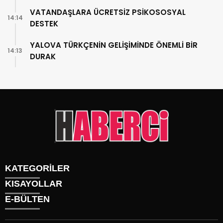
VATANDAŞLARA ÜCRETSİZ PSİKOSOSYAL
14:14
DESTEK
YALOVA TÜRKÇENİN GELİŞİMİNDE ÖNEMLİ BİR
14:13
DURAK
KATEGORİLER
KISAYOLLAR
Gündem
E-BÜLTEN
Siyaset
Künye
Sürmanşet
Üyelik