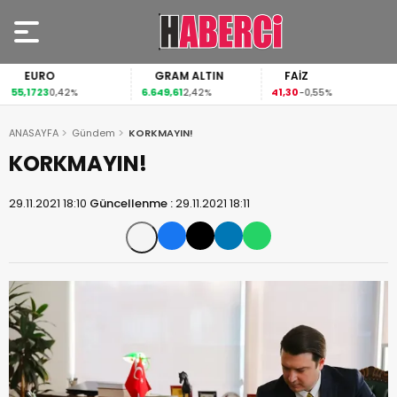
EURO
GRAM ALTIN
FAİZ
55,1723
6.649,61
41,30
0,42%
2,42%
-0,55%
ANASAYFA
Gündem
KORKMAYIN!
KORKMAYIN!
29.11.2021 18:10
Güncellenme :
29.11.2021 18:11