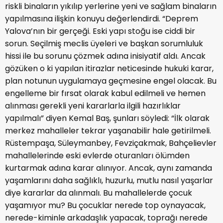
riskli binaların yıkılıp yerlerine yeni ve sağlam binaların
yapılmasına ilişkin konuyu değerlendirdi. “Deprem
Yalova’nın bir gerçeği. Eski yapı stoğu ise ciddi bir
sorun. Seçilmiş meclis üyeleri ve başkan sorumluluk
hissi ile bu sorunu çözmek adına inisiyatif aldı. Ancak
gözüken o ki yapılan itirazlar neticesinde hukuki karar,
plan notunun uygulamaya geçmesine engel olacak. Bu
engelleme bir fırsat olarak kabul edilmeli ve hemen
alınması gerekli yeni kararlarla ilgili hazırlıklar
yapılmalı” diyen Kemal Baş, şunları söyledi: “İlk olarak
merkez mahalleler tekrar yaşanabilir hale getirilmeli.
Rüstempaşa, Süleymanbey, Fevziçakmak, Bahçelievler
mahallelerinde eski evlerde oturanları ölümden
kurtarmak adına karar alınıyor. Ancak, aynı zamanda
yaşamlarını daha sağlıklı, huzurlu, mutlu nasıl yaşarlar
diye kararlar da alınmalı. Bu mahallelerde çocuk
yaşamıyor mu? Bu çocuklar nerede top oynayacak,
nerede-kiminle arkadaşlık yapacak, toprağı nerede