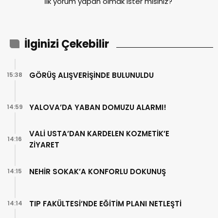
İlk yorum yapan olmak ister misiniz?
İlginizi Çekebilir
GÖRÜŞ ALIŞVERİŞİNDE BULUNULDU
15:38
YALOVA’DA YABAN DOMUZU ALARMI!
14:59
VALİ USTA’DAN KARDELEN KOZMETİK’E
14:16
ZİYARET
NEHİR SOKAK’A KONFORLU DOKUNUŞ
14:15
TIP FAKÜLTESİ’NDE EĞİTİM PLANI NETLEŞTİ
14:14