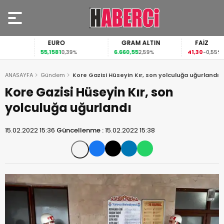
EURO
GRAM ALTIN
FAİZ
55,1581
6.660,55
41,30
0,39%
2,59%
-0,55%
ANASAYFA
Gündem
Kore Gazisi Hüseyin Kır, son yolculuğa uğurlandı
Kore Gazisi Hüseyin Kır, son
yolculuğa uğurlandı
15.02.2022 15:36
Güncellenme :
15.02.2022 15:38