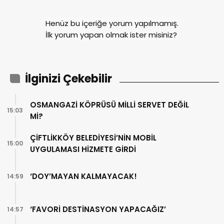
Henüz bu içeriğe yorum yapılmamış.
İlk yorum yapan olmak ister misiniz?
İlginizi Çekebilir
OSMANGAZİ KÖPRÜSÜ MİLLİ SERVET DEĞİL
15:03
Mİ?
ÇİFTLİKKÖY BELEDİYESİ’NİN MOBİL
15:00
UYGULAMASI HİZMETE GİRDİ
‘DOY’MAYAN KALMAYACAK!
14:59
‘FAVORİ DESTİNASYON YAPACAĞIZ’
14:57