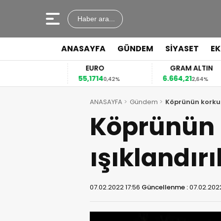
Haber ara...
ANASAYFA
GÜNDEM
SİYASET
E
R
EURO
GRAM ALTIN
2
55,1714
6.664,21
0,13%
0,42%
2,64%
ANASAYFA
Gündem
Köprünün korkul
Köprünün k
ışıklandı
07.02.2022 17:56
Güncellenme :
07.02.2022