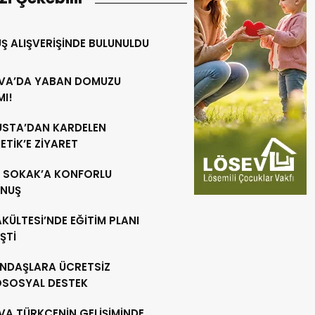
Ş ALIŞVERİŞİNDE BULUNULDU
VA’DA YABAN DOMUZU
MI!
 USTA’DAN KARDELEN
TİK’E ZİYARET
R SOKAK’A KONFORLU
NUŞ
AKÜLTESİ’NDE EĞİTİM PLANI
ŞTİ
NDAŞLARA ÜCRETSİZ
OSOSYAL DESTEK
VA TÜRKÇENİN GELİŞİMİNDE