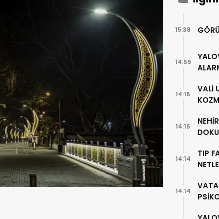
GÖRÜ
15:38
YALO
14:59
ALAR
VALİ
14:16
KOZME
NEHİ
14:15
DOKU
TIP F
14:14
NETLE
VATA
14:14
PSİK
YALO