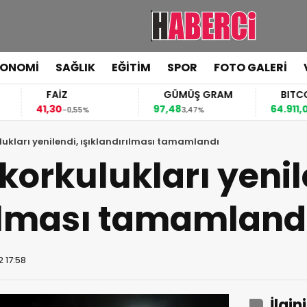
KONOMİ
SAĞLIK
EĞİTİM
SPOR
FOTO GALERİ
FAİZ
GÜMÜŞ GRAM
BITCOIN
41,30
97,48
64.911,00
-0,55%
3,47%
0,80%
ukları yenilendi, ışıklandırılması tamamlandı
orkulukları yenil
rılması tamamland
 17:58
İlgin