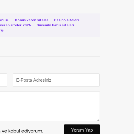
onusu
·
Bonus veren siteler
·
Casino siteleri
·
eren siteler 2026
·
Güvenilir bahis siteleri
·
riş
Yorum Yap
ve kabul ediyorum.