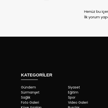
Henüz bu içe
İlk yorum yap
KATEGORİLER
Gündem
Siyaset
Sürmanşet
Eğitim
Sağlık
Spor
Foto Galeri
Video Galeri
Köşe Yazıları
Burçlar