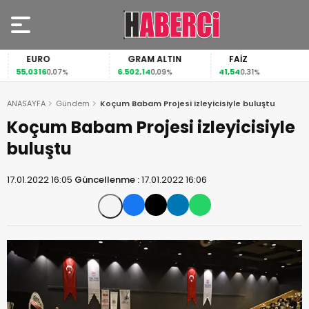
EURO
GRAM ALTIN
FAİZ
55,0316
6.502,14
41,54
0,07%
0,09%
0,31%
ANASAYFA
Gündem
Koçum Babam Projesi izleyicisiyle buluştu
Koçum Babam Projesi izleyicisiyle
buluştu
17.01.2022 16:05
Güncellenme :
17.01.2022 16:06