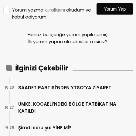
Yorum Yap
Yorum yazma
kurallarını
okudum ve
kabul ediyorum.
Henüz bu içeriğe yorum yapılmamış.
İlk yorum yapan olmak ister misiniz?
İlginizi Çekebilir
SAADET PARTİSİ’NDEN YTSO’YA ZİYARET
16:28
UMKE, KOCAELİ’NDEKİ BÖLGE TATBİKATINA
16:27
KATILDI
Şimdi soru şu: YİNE Mİ?
14:38