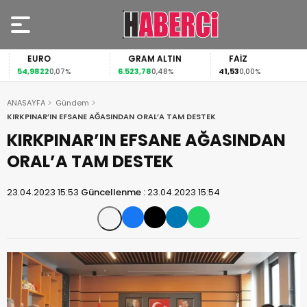
EURO
GRAM ALTIN
FAİZ
54,9822
6.523,78
41,53
0,07%
0,48%
0,00%
ANASAYFA
Gündem
KIRKPINAR’IN EFSANE AĞASINDAN ORAL’A TAM DESTEK
KIRKPINAR’IN EFSANE AĞASINDAN
ORAL’A TAM DESTEK
23.04.2023 15:53
Güncellenme :
23.04.2023 15:54