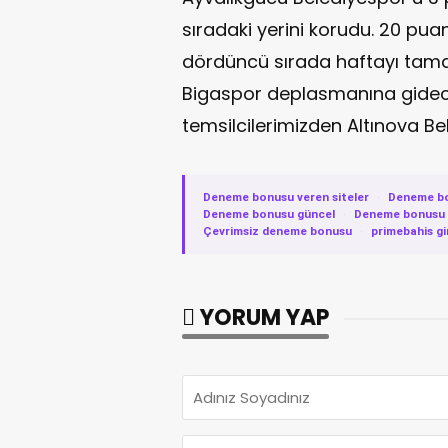
sıradaki yerini korudu. 20 p
dördüncü sırada haftayı tamam
Bigaspor deplasmanına gidece
temsilcilerimizden Altınova B
Deneme bonusu veren siteler
·
Deneme b
Deneme bonusu güncel
·
Deneme bonusu v
Çevrimsiz deneme bonusu
·
primebahis gi
YORUM YAP