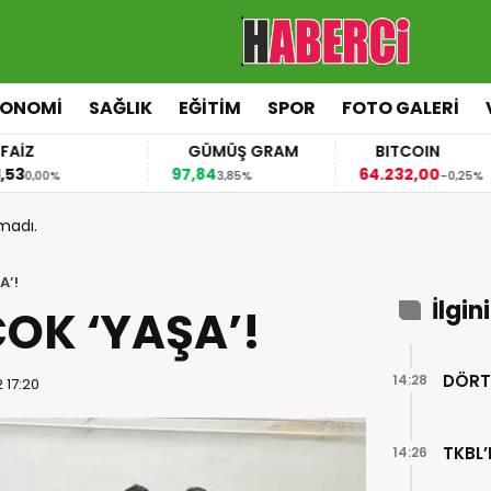
KONOMİ
SAĞLIK
EĞİTİM
SPOR
FOTO GALERİ
FAİZ
GÜMÜŞ GRAM
BITCOIN
,53
97,84
64.232,00
0,00%
3,85%
-0,25%
madı.
A’!
İlgin
OK ‘YAŞA’!
DÖRT
14:28
 17:20
TKBL’
14:26