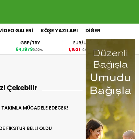
VİDEO GALERİ
KÖŞE YAZILARI
DİĞER
GBP/TRY
EUR/USD
BREN
64,1979
1,1521
83,53
0,02%
-0,03%
1,2
izi Çekebilir
 TAKIMLA MÜCADELE EDECEK!
DE FİKSTÜR BELLİ OLDU