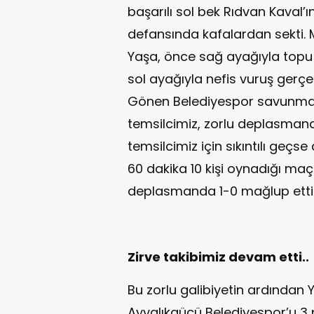
başarılı sol bek Rıdvan Kaval
defansında kafalardan sekti.
Yaşa, önce sağ ayağıyla topu
sol ayağıyla nefis vuruş gerç
Gönen Belediyespor savunması
temsilcimiz, zorlu deplasmand
temsilcimiz için sıkıntılı geçs
60 dakika 10 kişi oynadığı ma
deplasmanda 1-0 mağlup etti
Zirve takibimiz devam etti..
Bu zorlu galibiyetin ardından 
Ayvalıkgücü Belediyespor’u 3 