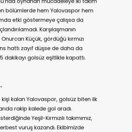
umu’nda oynanan mücadeleye iki takım
leyen bölümlerde hem Yalovaspor hem
mda etki göstermeye çalışsa da
çlandırılamadı. Karşılaşmanın
 Onurcan Küçük, gördüğü kırmızı
ans hattı zayıf düşse de daha da
 dakikayı golsüz eşitlikle kapattı.
.
 kişi kalan Yalovaspor, golsüz biten ilk
arıda rakip kalede gol aradı.
erdiğinde Yeşil-Kırmızılı takımımız,
erbest vuruş kazandı. Ekibimizde