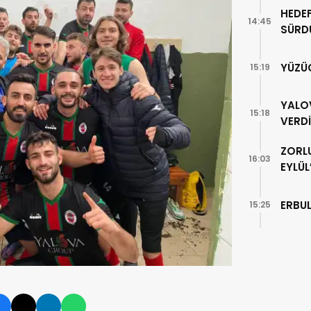
HEDEF
14:45
SÜRD
YÜZÜ
15:19
YALO
15:18
VERDİ
ZORL
16:03
EYLÜL
ERBU
15:25