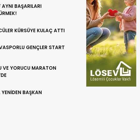
 AYNI BAŞARILARI
ÜRMEK!
CÜLER KÜRSÜYE KULAÇ ATTI
VASPORLU GENÇLER START
U VE YORUCU MARATON
’DE
L YENİDEN BAŞKAN