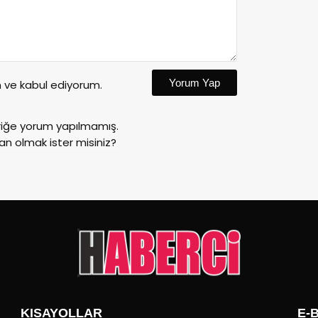
Yorum Yap
ve kabul ediyorum.
riğe yorum yapılmamış.
an olmak ister misiniz?
KISAYOLLAR
E-