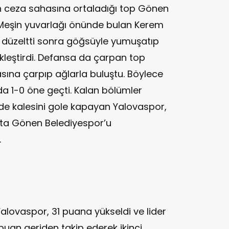
’ın ceza sahasına ortaladığı top Gönen
 Meşin yuvarlağı önünde bulan Kerem
 düzeltti sonra göğsüyle yumuşatıp
ekleştirdi. Defansa da çarpan top
na çarpıp ağlarla buluştu. Böylece
a 1-0 öne geçti. Kalan bölümler
e de kalesini gole kapayan Yalovaspor,
çta Gönen Belediyespor’u
.
Yalovaspor, 31 puana yükseldi ve lider
puan geriden takip ederek ikinci