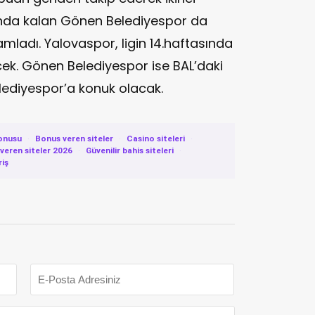
uanda kalan Gönen Belediyespor da
ladı. Yalovaspor, ligin 14.haftasında
k. Gönen Belediyespor ise BAL’daki
elediyespor’a konuk olacak.
onusu
·
Bonus veren siteler
·
Casino siteleri
·
eren siteler 2026
·
Güvenilir bahis siteleri
·
riş