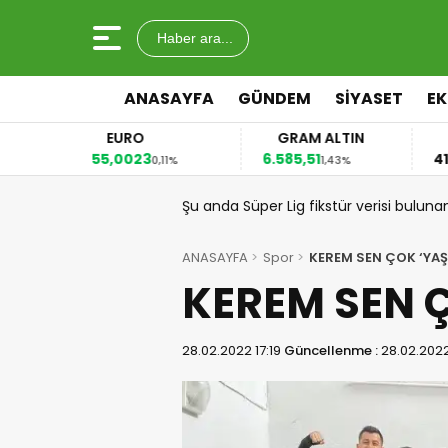
Haber ara...
ANASAYFA
GÜNDEM
SİYASET
E
EURO
GRAM ALTIN
55,0023
6.585,51
41
4%
0,11%
1,43%
Şu anda Süper Lig fikstür verisi buluna
ANASAYFA
Spor
KEREM SEN ÇOK ‘YAŞ
KEREM SEN Ç
28.02.2022 17:19
Güncellenme :
28.02.2022