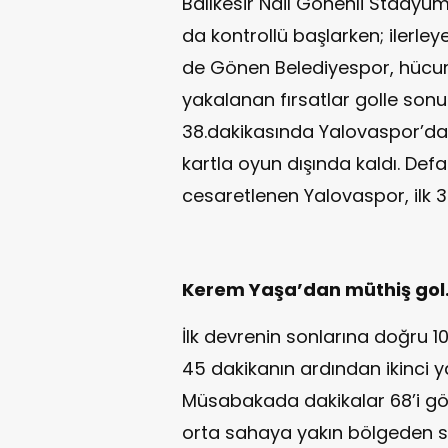
Balıkesir Nail Gönenli Stady
da kontrollü başlarken; iler
de Gönen Belediyespor, hücu
yakalanan fırsatlar golle sonu
38.dakikasında Yalovaspor’da
kartla oyun dışında kaldı. Def
cesaretlenen Yalovaspor, ilk 35
Kerem Yaşa’dan müthiş gol.
İlk devrenin sonlarına doğru 10
45 dakikanın ardından ikinci y
Müsabakada dakikalar 68’i göst
orta sahaya yakın bölgeden s