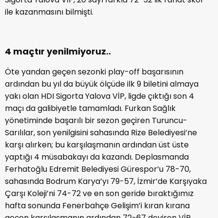
ile kazanmasını bilmişti.
4 maçtır yenilmiyoruz..
Öte yandan geçen sezonki play-off başarısının
ardından bu yıl da büyük ölçüde ilk 9 biletini almaya
yakı olan HDI Sigorta Yalova VİP, ligde çıktığı son 4
maçı da galibiyetle tamamladı. Furkan Sağlık
yönetiminde başarılı bir sezon geçiren Turuncu-
Sarılılar, son yenilgisini sahasında Rize Belediyesi’ne
karşı alırken; bu karşılaşmanın ardından üst üste
yaptığı 4 müsabakayı da kazandı. Deplasmanda
Ferhatoğlu Edremit Belediyesi Gürespor’u 78-70,
sahasında Bodrum Karya’yı 79-57, İzmir’de Karşıyaka
Çarşı Koleji’ni 74-72 ve en son geride bıraktığımız
hafta sonunda Fenerbahçe Gelişim’i kıran kırana
geçen karşılaşmanın ardından 72-67 deviren VİP,