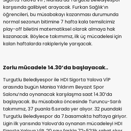
karşısında galibiyet arayacak. Furkan Sağlık’ın
öğrencileri, bu müsabakayı kazanması durumunda
normal sezonun bitimine 7 hafta kala temsilcimiz
play-off biletini matematiksel olarak almaya hak
kazanacak. Böylece takımımız, ilk üç mücadelesi için
kalan haftalarda rakipleriyle yarışacak.
Zorlu mücadele 14.30’da başlayacak..
Turgutlu Belediyespor ile HDI Sigorta Yalova VİP
arasında bugün Manisa Yıldırım Beyazıt Spor
Salonu’nda oynanacak karşılaşma saat 14.30’da
başlayacak. Bu müsabaka öncesinde Turuncu-Sarılı
takımımız, 37 puanla 6.sırada yer alıyor. 32 puandaki
Turgutlu Belediyespor da 7.basamakta haftaya giriyor.
Ligin ilk yarısında Yalova’da oynanan mücadeleyi HDI
Sigorta Yalova VİP, 20 sayı farkla 72-52’lik rahat skor