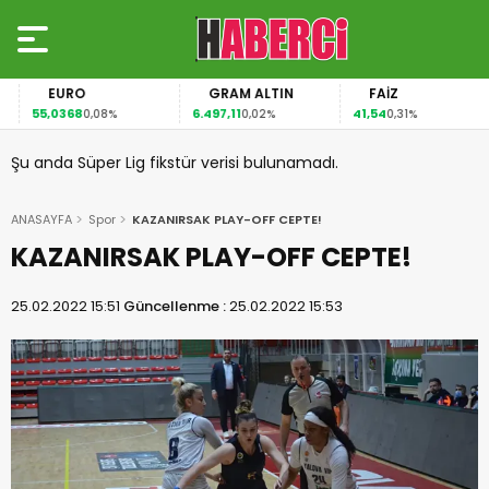
EURO
GRAM ALTIN
FAİZ
55,0368
6.497,11
41,54
0,08%
0,02%
0,31%
Şu anda Süper Lig fikstür verisi bulunamadı.
ANASAYFA
Spor
KAZANIRSAK PLAY-OFF CEPTE!
KAZANIRSAK PLAY-OFF CEPTE!
25.02.2022 15:51
Güncellenme :
25.02.2022 15:53