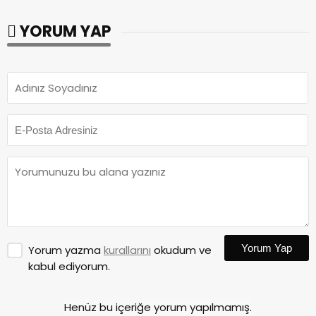
YORUM YAP
Yorum Yap
Yorum yazma
kurallarını
okudum ve
kabul ediyorum.
Henüz bu içeriğe yorum yapılmamış.