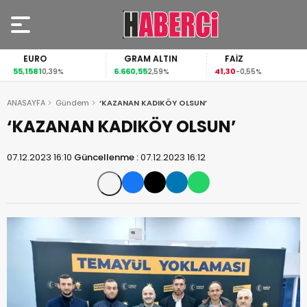
EURO
GRAM ALTIN
FAİZ
55,1581
6.660,55
41,30
0,39%
2,59%
-0,55%
ANASAYFA
Gündem
‘KAZANAN KADIKÖY OLSUN’
‘KAZANAN KADIKÖY OLSUN’
07.12.2023 16:10
Güncellenme :
07.12.2023 16:12