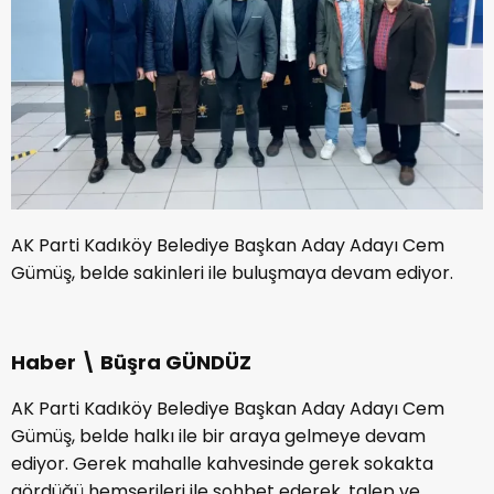
AK Parti Kadıköy Belediye Başkan Aday Adayı Cem
Gümüş, belde sakinleri ile buluşmaya devam ediyor.
Haber \ Büşra GÜNDÜZ
AK Parti Kadıköy Belediye Başkan Aday Adayı Cem
Gümüş, belde halkı ile bir araya gelmeye devam
ediyor. Gerek mahalle kahvesinde gerek sokakta
gördüğü hemşerileri ile sohbet ederek, talep ve