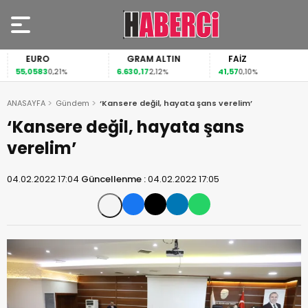
EURO
GRAM ALTIN
FAİZ
55,0583
6.630,17
41,57
0,21%
2,12%
0,10%
ANASAYFA
Gündem
‘Kansere değil, hayata şans verelim’
‘Kansere değil, hayata şans
verelim’
04.02.2022 17:04
Güncellenme :
04.02.2022 17:05