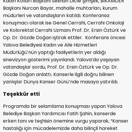
Kadın Kolları Başkanı Selihan Dicle Şimşek, BİKAMDER
Başkanı Nurcan Bayar, mahalle muhtarları, kurum
müdürleri ve vatandaşların katıldı. Konferansa
konuşmacı olarak ise Genel Cerrahi, Cerrahi Onkoloji
ve Kolorektal Cerrahi Uzmanı Prof. Dr. Ersin Öztürk ve
Op. Dr. Gözde Doğan iştirak ettiler. Konferans öncesi
Yalova Belediyesi Kadın ve Aile Hizmetleri
Müdürlüğü’nün yaptığı faaliyetlerin yer aldığı
sinevizyon gösterimi yayınlandı. Yalova’da yaşayan
vatandaşlar sordu, Prof. Dr. Ersin Öztürk ve Op. Dr.
Gözde Doğan anlattı. Kanserle ilgili doğru bilinen
yanlışlar Dünya Kanser Günü’nde masaya yatırıldı.
Teşekkür etti
Programda bir selamlama konuşması yapan Yalova
Belediye Başkan Yardımcısı Fatih Şahin, kanserde
erken tanı ve teşhisin önemine vurgu yaparak, “Kanser
hastalığı için mücadelemizde daha bilinçli hareket