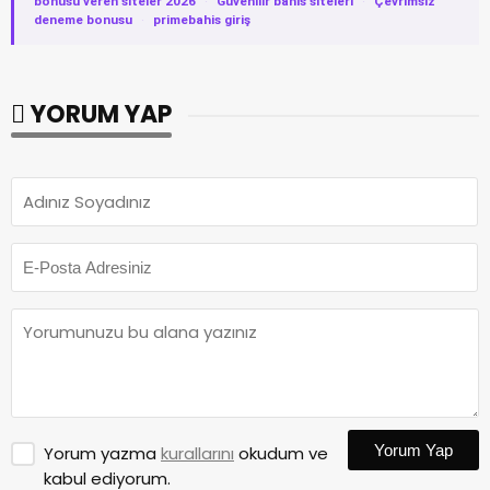
bonusu veren siteler 2026
·
Güvenilir bahis siteleri
·
Çevrimsiz
deneme bonusu
·
primebahis giriş
YORUM YAP
Yorum Yap
Yorum yazma
kurallarını
okudum ve
kabul ediyorum.