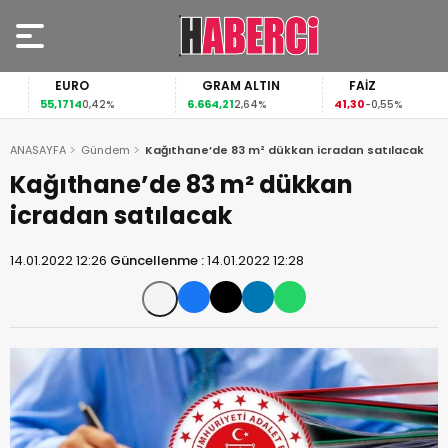
EURO
GRAM ALTIN
FAİZ
55,1714
6.664,21
41,30
0,42%
2,64%
-0,55%
ANASAYFA
Gündem
Kağıthane’de 83 m² dükkan icradan satılacak
Kağıthane’de 83 m² dükkan
icradan satılacak
14.01.2022 12:26
Güncellenme :
14.01.2022 12:28