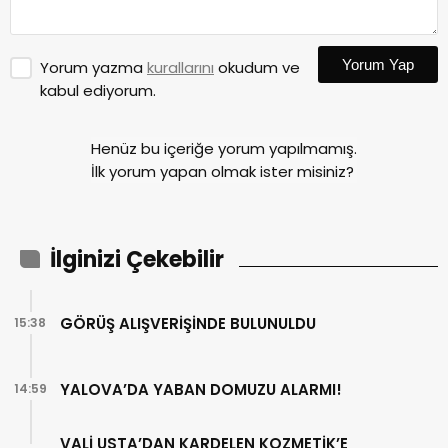
Yorum Yap
Yorum yazma
kurallarını
okudum ve
kabul ediyorum.
Henüz bu içeriğe yorum yapılmamış.
İlk yorum yapan olmak ister misiniz?
İlginizi Çekebilir
GÖRÜŞ ALIŞVERİŞİNDE BULUNULDU
15:38
YALOVA’DA YABAN DOMUZU ALARMI!
14:59
VALİ USTA’DAN KARDELEN KOZMETİK’E