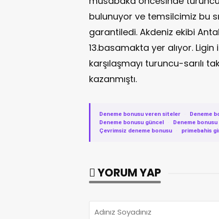
müsabaka öncesinde turuncu-s
bulunuyor ve temsilcimiz bu 
garantiledi. Akdeniz ekibi Ant
13.basamakta yer alıyor. Ligi
karşılaşmayı turuncu-sarılı tak
kazanmıştı.
Deneme bonusu veren siteler
·
Deneme b
Deneme bonusu güncel
·
Deneme bonusu v
Çevrimsiz deneme bonusu
·
primebahis gi
YORUM YAP