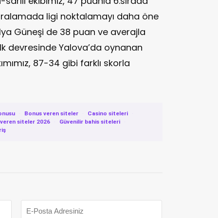
arılı ekibimiz, 47 puanla 6.sırada
sıralamada ligi noktalamayı daha öne
alya Güneşi de 38 puan ve averajla
n ilk devresinde Yalova’da oynanan
ımımız, 87-34 gibi farklı skorla
onusu
·
Bonus veren siteler
·
Casino siteleri
·
eren siteler 2026
·
Güvenilir bahis siteleri
·
riş