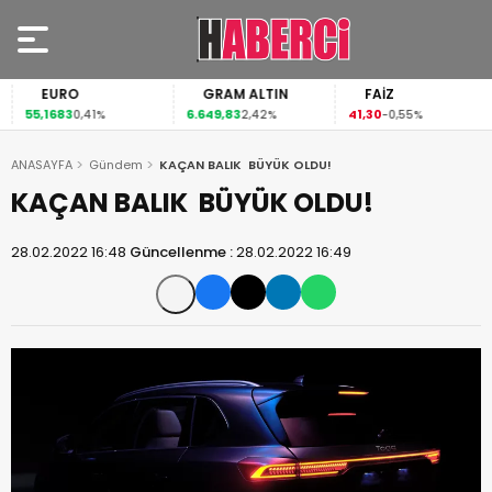
EURO
GRAM ALTIN
FAİZ
55,1683
6.649,83
41,30
0,41%
2,42%
-0,55%
ANASAYFA
Gündem
KAÇAN BALIK BÜYÜK OLDU!
KAÇAN BALIK BÜYÜK OLDU!
28.02.2022 16:48
Güncellenme :
28.02.2022 16:49