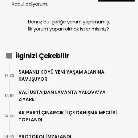
kabul ediyorum.
Henüz bu içeriğe yorum yapılmamış.
İlk yorum yapan olmak ister misiniz?
İlginizi Çekebilir
SAMANLI KÖYÜ YENİ YAŞAM ALANINA
17:32
KAVUŞUYOR
VALİ USTA’DAN LAVANTA YALOVA’YA
14:51
ZİYARET
AK PARTİ ÇINARCIK İLÇE DANIŞMA MECLİSİ
14:50
TOPLANDI
PROTOKOL İMZALANDI
14:49