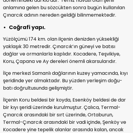
dönemindeki adı Kio'dur. 'Temiz havası olan şehir'
anlamına gelen bu sözcükten sonra bugün kullanılan
Çınarcık adının nereden geldiği bilinmemektedir.
Coğrafi yapı.
Yüzölçümü 174 km. olan ilçenin denizden yüksekliği
yaklaşık 30 metredir. Çınarcık’ın güneyi ve batısı
dağlar ve ormanlarla kaplıdır. Kocadere, Teşvikiye,
Koru, Çapana ve Ay dereleri önemli akarsularıdır.
İlçe merkezi Samanlı dağlarının kuzey yamacında, kıyı
şeridinde yer almaktadır. Bu yüzden yerleşim doğu-
batı doğrultusunda gelişmiştir.
İlçenin Koru beldesi bir koyda, Esenköy beldesi de dar
bir kıyı şeridi üzerinde kurulmuştur. Çalıca, Termal-
Çınarcık arasındaki bir sırt üzerinde, Ortaburun,
Termal-Çınarcık arasındaki bir vadi içinde, Şenköy ve
Kocadere yine tepelik alanlar arasında kalan, ancak