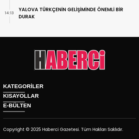
YALOVA TÜRKÇENİN GELİŞİMİNDE ÖNEMLİ BİR
14:13
DURAK
KATEGORİLER
KISAYOLLAR
Gündem
E-BÜLTEN
Siyaset
Künye
Sürmanşet
Üyelik
Eğitim
Tüm Yazarlar
Sağlık
Copyright © 2025 Haberci Gazetesi. Tüm Hakları Saklıdır.
İletişim
Spor
haberci.com.tr
e-bültenine abone olarak, tarafınıza haber,