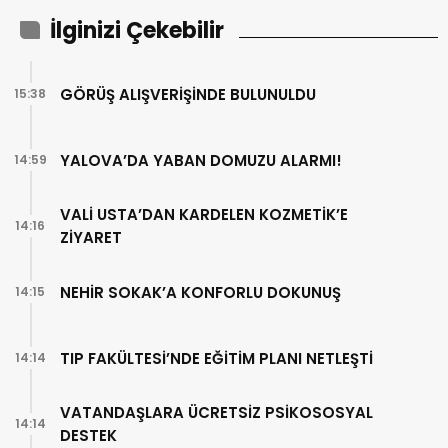
İlginizi Çekebilir
GÖRÜŞ ALIŞVERİŞİNDE BULUNULDU
15:38
YALOVA’DA YABAN DOMUZU ALARMI!
14:59
VALİ USTA’DAN KARDELEN KOZMETİK’E
14:16
ZİYARET
NEHİR SOKAK’A KONFORLU DOKUNUŞ
14:15
TIP FAKÜLTESİ’NDE EĞİTİM PLANI NETLEŞTİ
14:14
VATANDAŞLARA ÜCRETSİZ PSİKOSOSYAL
14:14
DESTEK