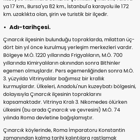
ya 17 km., Bursa'ya 82 km., İstanbul'a karayolu ile 172
km. uzaklıkta olan, şirin ve turistik bir ilçedir.
Adı-tarihçesi.
Çınarcık ilçesinin bulunduğu topraklarda, milattan üç-
dört bin yıl önce kurulmuş yerleşim merkezleri vardır.
Bölgeye M.Ö. 1220 yıllarında Frigyalıların, M.Ö. 700
yıllarında Kimiryalıların akınından sonra Bithinler
egemen olmuşlardır. Pers egemenliğinden sonra M.Ö.
3. yüzyılda Vitrinyalılar bağımsız bir krallık
kurmuşlardır. Ülkeleri, Anadolu'nun kuzeybatı bölgesini,
dolayısıyla Çınarcık ilçesinin topraklarını
kapsamaktadır. Vitrinya Kralı 3. Nikomedes ölürken
ülkesini (bu arada Çınarcık ve çevresini) M.Ö. 74
yılında Roma devletine bağışlamıştır.
Çınarcık köylerinde, Roma İmparatoru Konstantin
zamanından kalma tarihi kalıntılara rastlamak