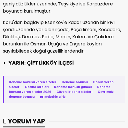
geniş düzlükler üzerinde, Teşvikiye ise Karpuzdere
boyunca kurulmuştur.
Koru'dan bağlayıp Esenköy'e kadar uzanan bir kıyı
şeridi üzerinde yer alan ilçede, Paça limanı, Kocadere,
Dikilitaş, Dermaz, Baba, Mersin, Kalem ve Çalıdere
burunları ile Osman Uçuğu ve Engere koyları
sayılabilecek doğal güzelliklerdendir.
YARIN: ÇİFTLİKKÖY İLÇESİ
Deneme bonusu veren siteler
·
Deneme bonusu
·
Bonus veren
siteler
·
Casino siteleri
·
Deneme bonusu güncel
·
Deneme
bonusu veren siteler 2026
·
Güvenilir bahis siteleri
·
Çevrimsiz
deneme bonusu
·
primebahis giriş
YORUM YAP