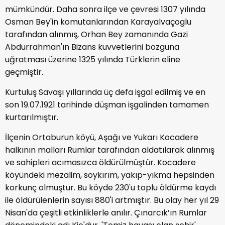
mümkündür. Daha sonra ilçe ve çevresi 1307 yılında
Osman Bey'in komutanlarından Karayalvaçoglu
tarafından alınmış, Orhan Bey zamanında Gazi
Abdurrahman'ın Bizans kuvvetlerini bozguna
uğratması üzerine 1325 yılında Türklerin eline
geçmiştir.
Kurtuluş Savaşı yıllarında üç defa işgal edilmiş ve en
son 19.07.1921 tarihinde düşman işgalinden tamamen
kurtarılmıştır.
İlçenin Ortaburun köyü, Aşağı ve Yukarı Kocadere
halkının malları Rumlar tarafından aldatılarak alınmış
ve sahipleri acımasızca öldürülmüştür. Kocadere
köyündeki mezalim, soykırım, yakıp-yıkma hepsinden
korkunç olmuştur. Bu köyde 230'u toplu öldürme kaydı
ile öldürülenlerin sayısı 880'i artmıştır. Bu olay her yıl 29
Nisan'da çeşitli etkinliklerle anılır. Çınarcık’ın Rumlar