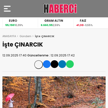
EURO
GRAM ALTIN
FAİZ
55,1581
6.660,55
41,30
0,39%
2,59%
-0,55%
ANASAYFA
Gündem
İşte ÇINARCIK
İşte ÇINARCIK
12.09.2025 17:40
Güncellenme :
12.09.2025 17:42