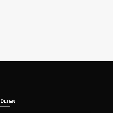
BÜLTEN