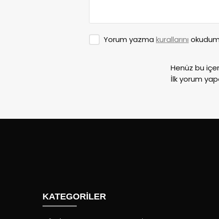
Yorum yazma
kurallarını
okudum 
Henüz bu içe
İlk yorum yap
KATEGORİLER