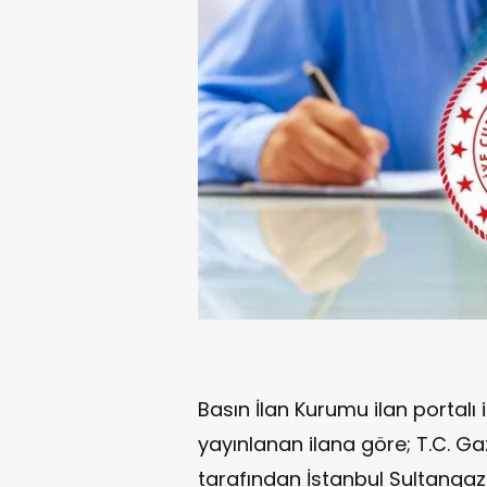
Basın İlan Kurumu ilan portalı i
yayınlanan ilana göre; T.C. G
tarafından İstanbul Sultangazi