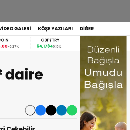
VİDEO GALERİ
KÖŞE YAZILARI
DİĞER
GBP/TRY
EUR/USD
B
64,1784
1,1521
81,
27%
0,10%
-0,28%
 daire
izi Çekebilir