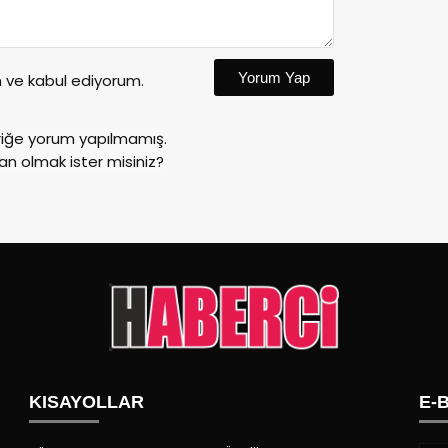
Yorum Yap
ve kabul ediyorum.
riğe yorum yapılmamış.
an olmak ister misiniz?
KISAYOLLAR
E-