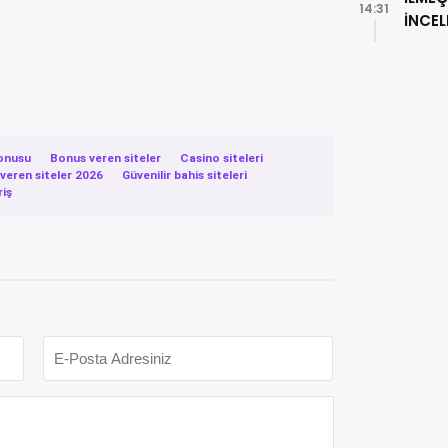
14:31
İNCE
onusu
·
Bonus veren siteler
·
Casino siteleri
·
eren siteler 2026
·
Güvenilir bahis siteleri
·
riş