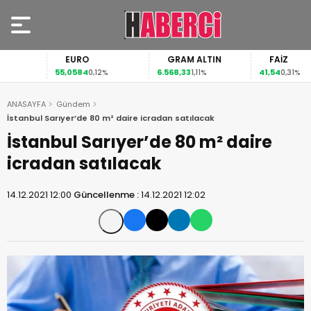
EURO
GRAM ALTIN
FAİZ
55,0584
6.568,33
41,54
0,12%
1,11%
0,31%
ANASAYFA
Gündem
İstanbul Sarıyer’de 80 m² daire icradan satılacak
İstanbul Sarıyer’de 80 m² daire
icradan satılacak
14.12.2021 12:00
Güncellenme :
14.12.2021 12:02