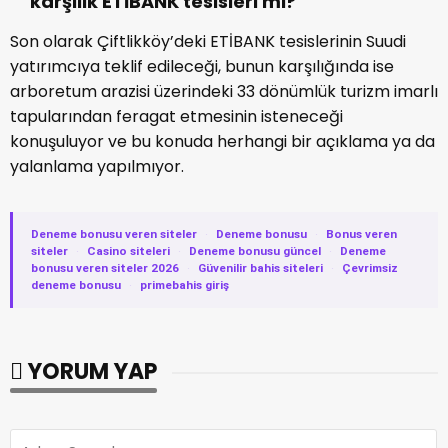
karşılık ETİBANK tesisleri mi?
Son olarak Çiftlikköy’deki ETİBANK tesislerinin Suudi
yatırımcıya teklif edileceği, bunun karşılığında ise
arboretum arazisi üzerindeki 33 dönümlük turizm imarlı
tapularından feragat etmesinin isteneceği
konuşuluyor ve bu konuda herhangi bir açıklama ya da
yalanlama yapılmıyor.
Deneme bonusu veren siteler
·
Deneme bonusu
·
Bonus veren
siteler
·
Casino siteleri
·
Deneme bonusu güncel
·
Deneme
bonusu veren siteler 2026
·
Güvenilir bahis siteleri
·
Çevrimsiz
deneme bonusu
·
primebahis giriş
YORUM YAP