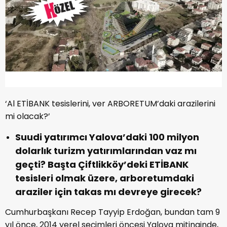
‘Al ETİBANK tesislerini, ver ARBORETUM’daki arazilerini
mi olacak?’
Suudi yatırımcı Yalova’daki 100 milyon
dolarlık turizm yatırımlarından vaz mı
geçti? Başta Çiftlikköy’deki ETİBANK
tesisleri olmak üzere, arboretumdaki
araziler için takas mı devreye girecek?
Cumhurbaşkanı Recep Tayyip Erdoğan, bundan tam 9
yıl önce, 2014 yerel seçimleri öncesi Yalova mitinginde,