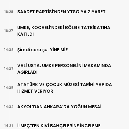
SAADET PARTİSİ’NDEN YTSO’YA ZİYARET
16:28
UMKE, KOCAELİ’NDEKİ BÖLGE TATBİKATINA
16:27
KATILDI
Şimdi soru şu: YİNE Mİ?
14:38
VALİ USTA, UMKE PERSONELİNİ MAKAMINDA
14:37
AĞIRLADI
ATATÜRK VE ÇOCUK MÜZESİ TARİHİ YAPIDA
14:35
HİZMET VERİYOR
AKYOL’DAN ANKARA’DA YOĞUN MESAİ
14:32
İLMEÇ’TEN KİVİ BAHÇELERİNE İNCELEME
14:31