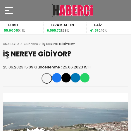
EURO
GRAM ALTIN
FAİZ
55,0005
6.595,72
41,57
0,11%
1,59%
0,10%
ANASAYFA
Gündem
İŞ NEREYE GİDİYOR?
İŞ NEREYE GİDİYOR?
25.06.2023 15:09
Güncellenme :
25.06.2023 15:11