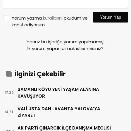
Yorum Yap
Yorum yazma
kurallarını
okudum ve
kabul ediyorum.
Henüz bu içeriğe yorum yapılmamış.
İlk yorum yapan olmak ister misiniz?
İlginizi Çekebilir
SAMANLI KÖYÜ YENİ YAŞAM ALANINA
17:32
KAVUŞUYOR
VALİ USTA’DAN LAVANTA YALOVA’YA
14:51
ZİYARET
AK PARTİ ÇINARCIK İLÇE DANIŞMA MECLİSİ