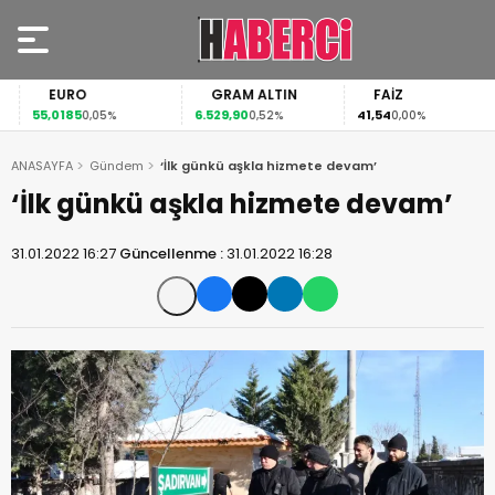
EURO
GRAM ALTIN
FAİZ
55,0185
6.529,90
41,54
0,05%
0,52%
0,00%
ANASAYFA
Gündem
‘İlk günkü aşkla hizmete devam’
‘İlk günkü aşkla hizmete devam’
31.01.2022 16:27
Güncellenme :
31.01.2022 16:28