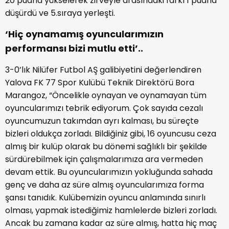
20 puana yükselerek zirveyle arasındaki farkı 1 puana
düşürdü ve 5.sıraya yerleşti.
‘Hiç oynamamış oyuncularımızın
performansı bizi mutlu etti’..
3-0’lık Nilüfer Futbol AŞ galibiyetini değerlendiren
Yalova FK 77 Spor Kulübü Teknik Direktörü Bora
Marangoz, “Öncelikle oynayan ve oynamayan tüm
oyuncularımızı tebrik ediyorum. Çok sayıda cezalı
oyuncumuzun takımdan ayrı kalması, bu süreçte
bizleri oldukça zorladı. Bildiğiniz gibi, 16 oyuncusu ceza
almış bir kulüp olarak bu dönemi sağlıklı bir şekilde
sürdürebilmek için çalışmalarımıza ara vermeden
devam ettik. Bu oyuncularımızın yokluğunda sahada
genç ve daha az süre almış oyuncularımıza forma
şansı tanıdık. Kulübemizin oyuncu anlamında sınırlı
olması, yapmak istediğimiz hamlelerde bizleri zorladı.
Ancak bu zamana kadar az süre almış, hatta hiç maç