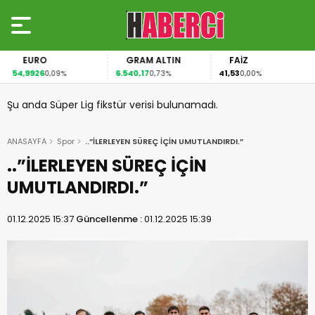
EURO
GRAM ALTIN
FAİZ
54,9926
6.540,17
41,53
0,09%
0,73%
0,00%
Şu anda Süper Lig fikstür verisi bulunamadı.
ANASAYFA
Spor
..”İLERLEYEN SÜREÇ İÇİN UMUTLANDIRDI.”
..”İLERLEYEN SÜREÇ İÇİN
UMUTLANDIRDI.”
01.12.2025 15:37
Güncellenme :
01.12.2025 15:39