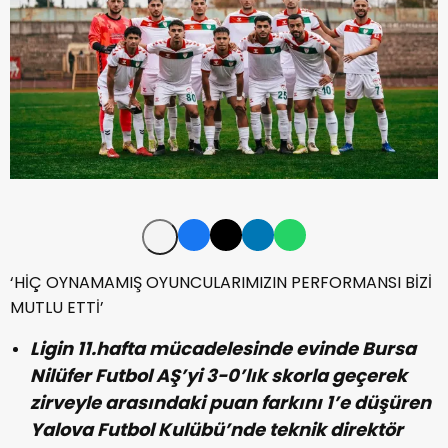
‘HİÇ OYNAMAMIŞ OYUNCULARIMIZIN PERFORMANSI BİZİ
MUTLU ETTİ’
Ligin 11.hafta mücadelesinde evinde Bursa
Nilüfer Futbol AŞ’yi 3-0’lık skorla geçerek
zirveyle arasındaki puan farkını 1’e düşüren
Yalova Futbol Kulübü’nde teknik direktör