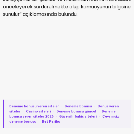
önceleyerek sürdürülmekte olup kamuoyunun bilgisine
sunulur” açıklamasında bulundu.
Deneme bonusu veren siteler
·
Deneme bonusu
·
Bonus veren
siteler
·
Casino siteleri
·
Deneme bonusu güncel
·
Deneme
bonusu veren siteler 2026
·
Güvenilir bahis siteleri
·
Çevrimsiz
deneme bonusu
·
Bet Paribu