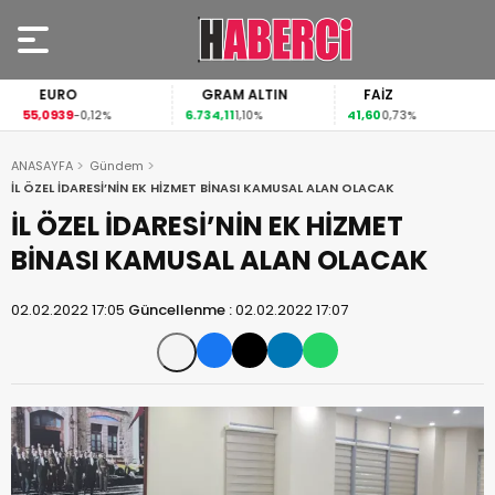
EURO
GRAM ALTIN
FAİZ
55,0939
6.734,11
41,60
-0,12%
1,10%
0,73%
ANASAYFA
Gündem
İL ÖZEL İDARESİ’NİN EK HİZMET BİNASI KAMUSAL ALAN OLACAK
İL ÖZEL İDARESİ’NİN EK HİZMET
BİNASI KAMUSAL ALAN OLACAK
02.02.2022 17:05
Güncellenme :
02.02.2022 17:07