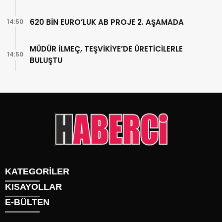
620 BİN EURO’LUK AB PROJE 2. AŞAMADA
14:50
MÜDÜR İLMEÇ, TEŞVİKİYE’DE ÜRETİCİLERLE
14:50
BULUŞTU
KATEGORİLER
KISAYOLLAR
Gündem
E-BÜLTEN
Siyaset
Künye
Sürmanşet