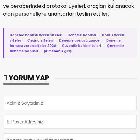
ve beraberindeki protokol üyeleri, araçları kullanacak
olan personellere anahtarları teslim ettiler.
Deneme bonusu veren siteler
·
Deneme bonusu
·
Bonus veren
siteler
·
Casino siteleri
·
Deneme bonusu güncel
·
Deneme
bonusu veren siteler 2026
·
Güvenilir bahis siteleri
·
Çevrimsiz
deneme bonusu
·
primebahis giriş
YORUM YAP