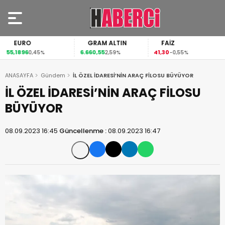
EURO
GRAM ALTIN
FAİZ
55,1896
6.660,55
41,30
0,45%
2,59%
-0,55%
ANASAYFA
Gündem
İL ÖZEL İDARESİ’NİN ARAÇ FİLOSU BÜYÜYOR
İL ÖZEL İDARESİ’NİN ARAÇ FİLOSU
BÜYÜYOR
08.09.2023 16:45
Güncellenme :
08.09.2023 16:47