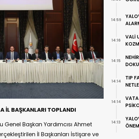
YALO
14:59
ALAR
VALİ
14:16
KOZME
NEHİ
14:15
DOKU
TIP F
14:14
NETLE
VATA
14:14
PSİK
DA
İL BAŞKANLARI TOPLANDI
YALO
14:13
mlu Genel Başkan Yardımcısı Ahmet
ÖNEML
kleştirilen İl Başkanları İstişare ve