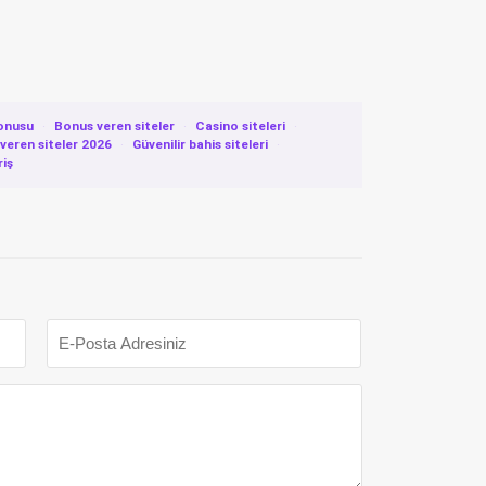
onusu
·
Bonus veren siteler
·
Casino siteleri
·
eren siteler 2026
·
Güvenilir bahis siteleri
·
riş