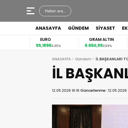
Haber ara...
ANASAYFA
GÜNDEM
SİYASET
E
EURO
GRAM ALTIN
55,1896
6.660,55
41
2%
0,45%
2,59%
ANASAYFA
Gündem
İL BAŞKANLARI T
İL BAŞKAN
12.05.2026 16:16
Güncellenme :
12.05.2026 