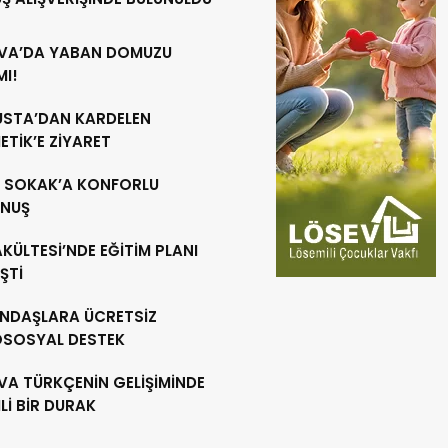
VA’DA YABAN DOMUZU
MI!
 USTA’DAN KARDELEN
TİK’E ZİYARET
R SOKAK’A KONFORLU
NUŞ
AKÜLTESİ’NDE EĞİTİM PLANI
ŞTİ
NDAŞLARA ÜCRETSİZ
OSOSYAL DESTEK
VA TÜRKÇENİN GELİŞİMİNDE
İ BİR DURAK