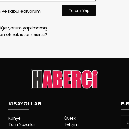
Yorum Yap
ve kabul ediyorum.
riğe yorum yapılmamış.
an olmak ister misiniz?
KISAYOLLAR
E-
Künye
Üyelik
Tüm Yazarlar
İletişim