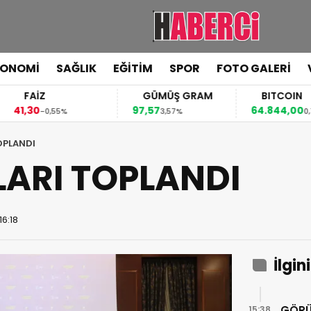
KONOMİ
SAĞLIK
EĞİTİM
SPOR
FOTO GALERİ
FAİZ
GÜMÜŞ GRAM
BITCOIN
,30
97,57
64.844,00
-0,55%
3,57%
0,70%
OPLANDI
LARI TOPLANDI
16:18
İlgin
GÖRÜ
15:38