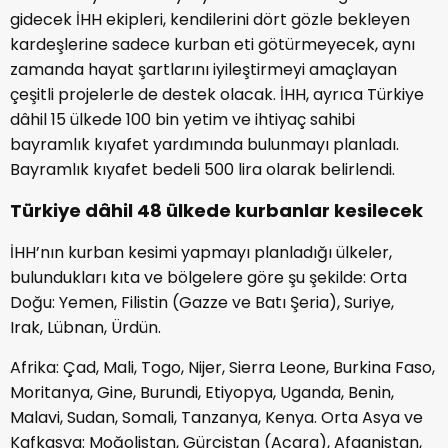
gidecek İHH ekipleri, kendilerini dört gözle bekleyen
kardeşlerine sadece kurban eti götürmeyecek, aynı
zamanda hayat şartlarını iyileştirmeyi amaçlayan
çeşitli projelerle de destek olacak. İHH, ayrıca Türkiye
dâhil 15 ülkede 100 bin yetim ve ihtiyaç sahibi
bayramlık kıyafet yardımında bulunmayı planladı.
Bayramlık kıyafet bedeli 500 lira olarak belirlendi.
Türkiye dâhil 48 ülkede kurbanlar kesilecek
İHH’nın kurban kesimi yapmayı planladığı ülkeler,
bulundukları kıta ve bölgelere göre şu şekilde: Orta
Doğu: Yemen, Filistin (Gazze ve Batı Şeria), Suriye,
Irak, Lübnan, Ürdün.
Afrika: Çad, Mali, Togo, Nijer, Sierra Leone, Burkina Faso,
Moritanya, Gine, Burundi, Etiyopya, Uganda, Benin,
Malavi, Sudan, Somali, Tanzanya, Kenya. Orta Asya ve
Kafkasya: Moğolistan, Gürcistan (Acara), Afganistan,