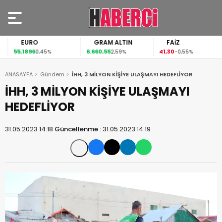
EURO
GRAM ALTIN
FAİZ
55,1896
6.660,55
41,30
0,45%
2,59%
-0,55%
ANASAYFA
Gündem
İHH, 3 MİLYON KİŞİYE ULAŞMAYI HEDEFLİYOR
İHH, 3 MİLYON KİŞİYE ULAŞMAYI
HEDEFLİYOR
31.05.2023 14:18
Güncellenme :
31.05.2023 14:19