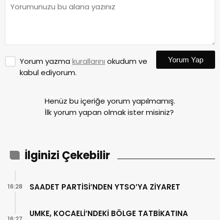
Yorum Yap
Yorum yazma
kurallarını
okudum ve
kabul ediyorum.
Henüz bu içeriğe yorum yapılmamış.
İlk yorum yapan olmak ister misiniz?
İlginizi Çekebilir
SAADET PARTİSİ’NDEN YTSO’YA ZİYARET
16:28
UMKE, KOCAELİ’NDEKİ BÖLGE TATBİKATINA
16:27