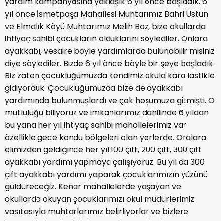
yardım kampanyasına yaklaşık 6 yıl önce başladık. 6
yıl önce İsmetpaşa Mahallesi Muhtarımız Bahri Üstün
ve Elmalık Köyü Muhtarımız Melih Boz, bize okullarda
ihtiyaç sahibi çocukların olduklarını söylediler. Onlara
ayakkabı, vesaire böyle yardımlarda bulunabilir misiniz
diye söylediler. Bizde 6 yıl önce böyle bir şeye başladık.
Biz zaten çocukluğumuzda kendimiz okula kara lastikle
gidiyorduk. Çocukluğumuzda bize de ayakkabı
yardımında bulunmuşlardı ve çok hoşumuza gitmişti. O
mutluluğu biliyoruz ve imkanlarımız dahilinde 6 yıldan
bu yana her yıl ihtiyaç sahibi mahallelerimiz var
özellikle gece kondu bölgeleri olan yerlerde. Oralara
elimizden geldiğince her yıl 100 çift, 200 çift, 300 çift
ayakkabı yardımı yapmaya çalışıyoruz. Bu yıl da 300
çift ayakkabı yardımı yaparak çocuklarımızın yüzünü
güldüreceğiz. Kenar mahallelerde yaşayan ve
okullarda okuyan çocuklarımızı okul müdürlerimiz
vasıtasıyla muhtarlarımız belirliyorlar ve bizlere