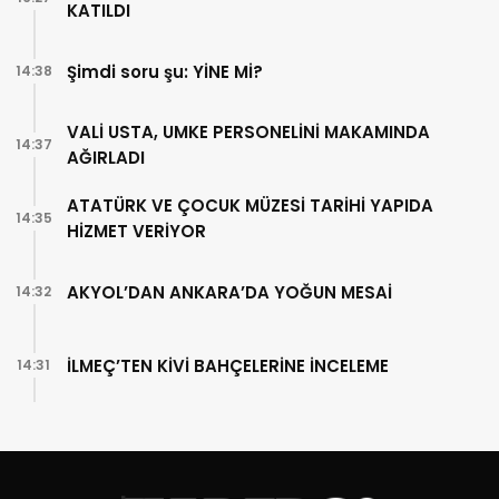
KATILDI
Şimdi soru şu: YİNE Mİ?
14:38
VALİ USTA, UMKE PERSONELİNİ MAKAMINDA
14:37
AĞIRLADI
ATATÜRK VE ÇOCUK MÜZESİ TARİHİ YAPIDA
14:35
HİZMET VERİYOR
AKYOL’DAN ANKARA’DA YOĞUN MESAİ
14:32
İLMEÇ’TEN KİVİ BAHÇELERİNE İNCELEME
14:31