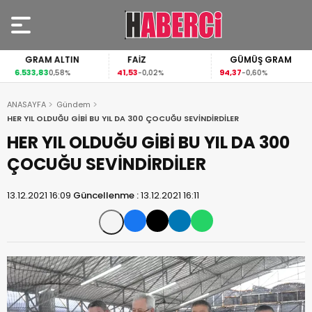
GRAM ALTIN
FAİZ
GÜMÜŞ GRAM
6.533,83
41,53
94,37
0,58%
-0,02%
-0,60%
ANASAYFA
Gündem
HER YIL OLDUĞU GİBİ BU YIL DA 300 ÇOCUĞU SEVİNDİRDİLER
HER YIL OLDUĞU GİBİ BU YIL DA 300
ÇOCUĞU SEVİNDİRDİLER
13.12.2021 16:09
Güncellenme :
13.12.2021 16:11