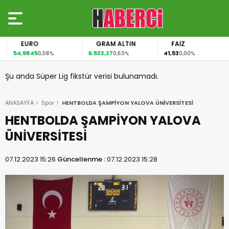
EURO
GRAM ALTIN
FAİZ
54,9845
6.533,27
41,53
0,08%
0,63%
0,00%
Şu anda Süper Lig fikstür verisi bulunamadı.
ANASAYFA
Spor
HENTBOLDA ŞAMPİYON YALOVA ÜNİVERSİTESİ
HENTBOLDA ŞAMPİYON YALOVA
ÜNİVERSİTESİ
07.12.2023 15:26
Güncellenme :
07.12.2023 15:28