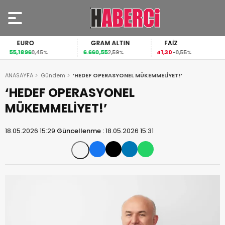
EURO
GRAM ALTIN
FAİZ
55,1896
6.660,55
41,30
0,45%
2,59%
-0,55%
ANASAYFA
Gündem
‘HEDEF OPERASYONEL MÜKEMMELİYET!’
‘HEDEF OPERASYONEL
MÜKEMMELİYET!’
18.05.2026 15:29
Güncellenme :
18.05.2026 15:31