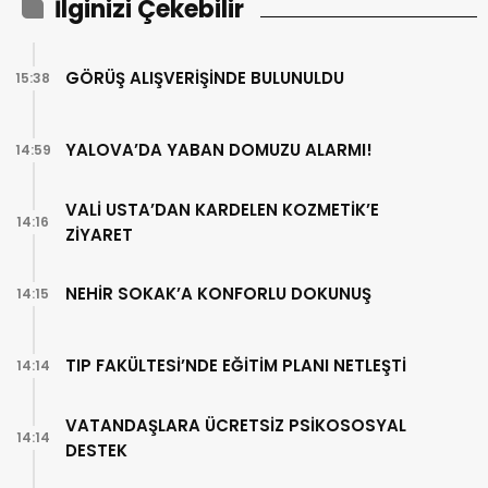
İlginizi Çekebilir
GÖRÜŞ ALIŞVERİŞİNDE BULUNULDU
15:38
YALOVA’DA YABAN DOMUZU ALARMI!
14:59
VALİ USTA’DAN KARDELEN KOZMETİK’E
14:16
ZİYARET
NEHİR SOKAK’A KONFORLU DOKUNUŞ
14:15
TIP FAKÜLTESİ’NDE EĞİTİM PLANI NETLEŞTİ
14:14
VATANDAŞLARA ÜCRETSİZ PSİKOSOSYAL
14:14
DESTEK