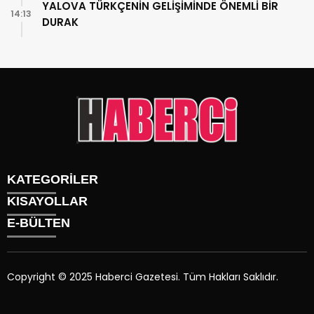
YALOVA TÜRKÇENİN GELİŞİMİNDE ÖNEMLİ BİR
14:13
DURAK
KATEGORİLER
KISAYOLLAR
Gündem
E-BÜLTEN
Siyaset
Künye
Sürmanşet
Üyelik
Eğitim
Tüm Yazarlar
Sağlık
Copyright © 2025 Haberci Gazetesi. Tüm Hakları Saklıdır.
İletişim
Spor
haberci.com.tr
e-bültenine abone olarak, tarafınıza haber,
Foto Galeri
duyuru ve kampanya içerikli e-postaların gönderilmesini