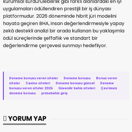
kurumsal sürdürülebilirlik gibi farklı alanlardaki en iyi
uygulamaları ödüllendiren prestijli bir iş dünyası
platformudur. 2026 döneminde hibrit jüri modelini
hayata geçiren BHA, insan değerlendirmesiyle yapay
zekâ destekli analizi bir arada kullanan bu yaklaşımla
ödül süreçlerinde şeffaflık ve standart bir
değerlendirme çerçevesi sunmayı hedefliyor.
Deneme bonusu veren siteler
·
Deneme bonusu
·
Bonus veren
siteler
·
Casino siteleri
·
Deneme bonusu güncel
·
Deneme
bonusu veren siteler 2026
·
Güvenilir bahis siteleri
·
Çevrimsiz
deneme bonusu
·
primebahis giriş
YORUM YAP