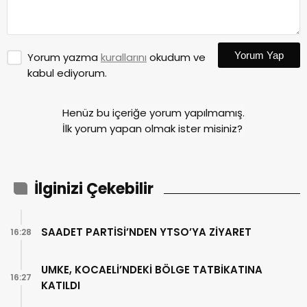
Yorum Yap
Yorum yazma
kurallarını
okudum ve
kabul ediyorum.
Henüz bu içeriğe yorum yapılmamış.
İlk yorum yapan olmak ister misiniz?
İlginizi Çekebilir
SAADET PARTİSİ’NDEN YTSO’YA ZİYARET
16:28
UMKE, KOCAELİ’NDEKİ BÖLGE TATBİKATINA
16:27
KATILDI