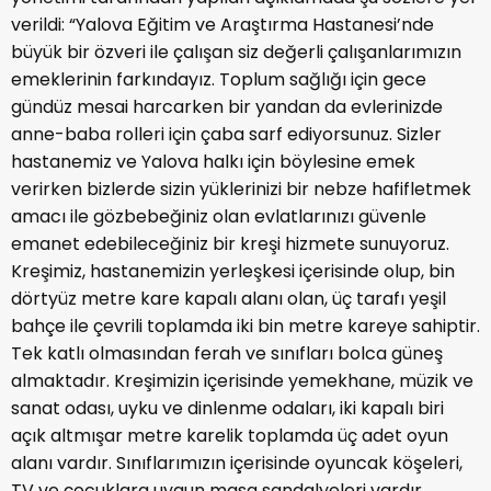
verildi: “Yalova Eğitim ve Araştırma Hastanesi’nde
büyük bir özveri ile çalışan siz değerli çalışanlarımızın
emeklerinin farkındayız. Toplum sağlığı için gece
gündüz mesai harcarken bir yandan da evlerinizde
anne-baba rolleri için çaba sarf ediyorsunuz. Sizler
hastanemiz ve Yalova halkı için böylesine emek
verirken bizlerde sizin yüklerinizi bir nebze hafifletmek
amacı ile gözbebeğiniz olan evlatlarınızı güvenle
emanet edebileceğiniz bir kreşi hizmete sunuyoruz.
Kreşimiz, hastanemizin yerleşkesi içerisinde olup, bin
dörtyüz metre kare kapalı alanı olan, üç tarafı yeşil
bahçe ile çevrili toplamda iki bin metre kareye sahiptir.
Tek katlı olmasından ferah ve sınıfları bolca güneş
almaktadır. Kreşimizin içerisinde yemekhane, müzik ve
sanat odası, uyku ve dinlenme odaları, iki kapalı biri
açık altmışar metre karelik toplamda üç adet oyun
alanı vardır. Sınıflarımızın içerisinde oyuncak köşeleri,
TV ve çocuklara uygun masa sandalyeleri vardır.