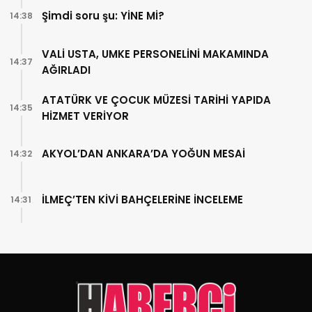
Şimdi soru şu: YİNE Mİ?
14:38
VALİ USTA, UMKE PERSONELİNİ MAKAMINDA
14:37
AĞIRLADI
ATATÜRK VE ÇOCUK MÜZESİ TARİHİ YAPIDA
14:35
HİZMET VERİYOR
AKYOL’DAN ANKARA’DA YOĞUN MESAİ
14:32
İLMEÇ’TEN KİVİ BAHÇELERİNE İNCELEME
14:31