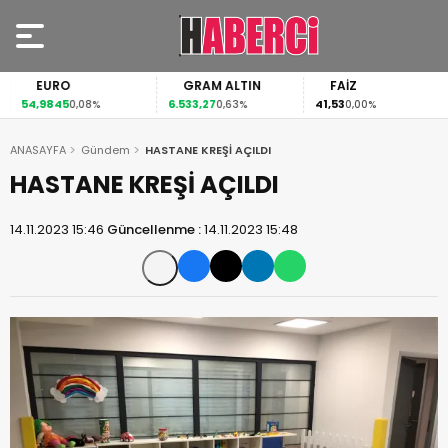
EURO
GRAM ALTIN
FAİZ
54,9845
6.533,27
41,53
0,08%
0,63%
0,00%
ANASAYFA
Gündem
HASTANE KREŞİ AÇILDI
HASTANE KREŞİ AÇILDI
14.11.2023 15:46
Güncellenme :
14.11.2023 15:48