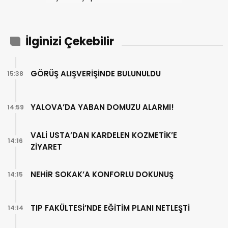
İlginizi Çekebilir
GÖRÜŞ ALIŞVERİŞİNDE BULUNULDU
15:38
YALOVA’DA YABAN DOMUZU ALARMI!
14:59
VALİ USTA’DAN KARDELEN KOZMETİK’E
14:16
ZİYARET
NEHİR SOKAK’A KONFORLU DOKUNUŞ
14:15
TIP FAKÜLTESİ’NDE EĞİTİM PLANI NETLEŞTİ
14:14