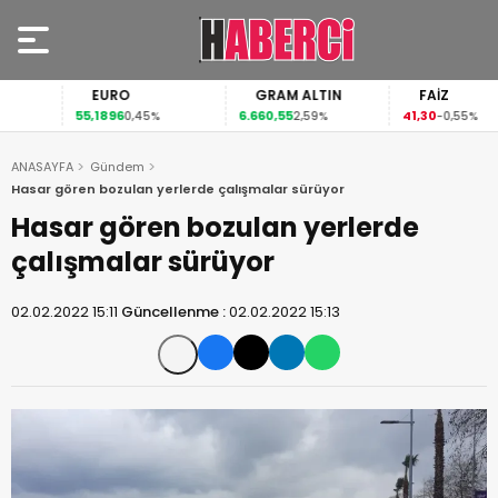
EURO
GRAM ALTIN
FAİZ
55,1896
6.660,55
41,30
0,45%
2,59%
-0,55%
ANASAYFA
Gündem
Hasar gören bozulan yerlerde çalışmalar sürüyor
Hasar gören bozulan yerlerde
çalışmalar sürüyor
02.02.2022 15:11
Güncellenme :
02.02.2022 15:13