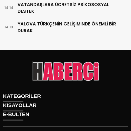
VATANDAŞLARA ÜCRETSİZ PSİKOSOSYAL
14:14
DESTEK
YALOVA TÜRKÇENİN GELİŞİMİNDE ÖNEMLİ BİR
14:13
DURAK
KATEGORİLER
KISAYOLLAR
Gündem
E-BÜLTEN
Siyaset
Künye
Sürmanşet
Üyelik
Eğitim