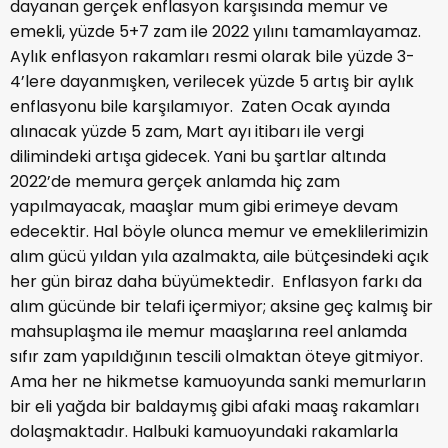
dayanan gerçek enflasyon karşısında memur ve
emekli, yüzde 5+7 zam ile 2022 yılını tamamlayamaz.
Aylık enflasyon rakamları resmi olarak bile yüzde 3-
4’lere dayanmışken, verilecek yüzde 5 artış bir aylık
enflasyonu bile karşılamıyor. Zaten Ocak ayında
alınacak yüzde 5 zam, Mart ayı itibarı ile vergi
dilimindeki artışa gidecek. Yani bu şartlar altında
2022’de memura gerçek anlamda hiç zam
yapılmayacak, maaşlar mum gibi erimeye devam
edecektir. Hal böyle olunca memur ve emeklilerimizin
alım gücü yıldan yıla azalmakta, aile bütçesindeki açık
her gün biraz daha büyümektedir. Enflasyon farkı da
alım gücünde bir telafi içermiyor; aksine geç kalmış bir
mahsuplaşma ile memur maaşlarına reel anlamda
sıfır zam yapıldığının tescili olmaktan öteye gitmiyor.
Ama her ne hikmetse kamuoyunda sanki memurların
bir eli yağda bir baldaymış gibi afaki maaş rakamları
dolaşmaktadır. Halbuki kamuoyundaki rakamlarla