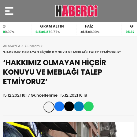
GRAM ALTIN
FAİZ
GÜMÜŞ G
6.546,27
41,54
95,32
%
0,77%
0,00%
0,41%
ANASAYFA
Gündem
‘HAKKIMIZ OLMAYAN HİÇBİR KONUYU VE MEBLAĞI TALEP ETMİYORUZ’
‘HAKKIMIZ OLMAYAN HİÇBİR
KONUYU VE MEBLAĞI TALEP
ETMİYORUZ’
15.12.2021 16:17
Güncellenme :
15.12.2021 16:18