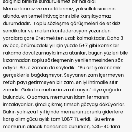
salgınla birlikte sürdürülemez bir hal aldı.
Memurlarımız ve emeklilerimiz, yoksulluk sınırının
altında, en temel ihtiyaçlarını bile karşılayamaz
durumdadır. Toplu sözleşme görüşmeleri de etkisiz
sendikalar ve malum konfederasyon yüzünden
yaralara çare üretmekten uzak kalmaktadır. Daha 3
ay öce, önümüzdeki yıl için yüzde 5+7 gibi komik bir
rakama davul zurnayla imza atanlar, bugün yüzleri bile
kızarmadan toplu sözleşmenin yenilenmesinden söz
ediyor. Biz, o zaman da söyledik. “Bu artış ekonomik
gerçeklerle bağdaşmıyor. Seyyanen zam içermeyen,
refah payı getirmeyen bir zam, en iyi ihtimalle sıfır
zamdır. Gelin bu metne imza atmayın” diye çağrıda
bulunduk. O zaman, memurun idam fermanını
imzalayanlar, şimdi çıkmış timsah gözyaşı döküyorlar.
Bakın yalnızca 1 yıl içinde memurun zorunlu giderlere
karşı alım gücü aylık tam 1.087 TL eridi. Bu erime
memurun alacak hanesinde dururken, %35-40’lara