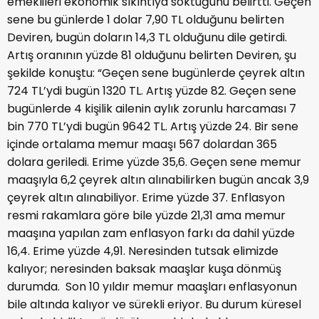
emeklileri ekonomik sıkıntıya soktuğunu belirtti. Geçen
sene bu günlerde 1 dolar 7,90 TL olduğunu belirten
Deviren, bugün doların 14,3 TL olduğunu dile getirdi.
Artış oranının yüzde 81 olduğunu belirten Deviren, şu
şekilde konuştu: “Geçen sene bugünlerde çeyrek altın
724 TL’ydi bugün 1320 TL. Artış yüzde 82. Geçen sene
bugünlerde 4 kişilik ailenin aylık zorunlu harcaması 7
bin 770 TL’ydi bugün 9642 TL. Artış yüzde 24. Bir sene
içinde ortalama memur maaşı 567 dolardan 365
dolara geriledi. Erime yüzde 35,6. Geçen sene memur
maaşıyla 6,2 çeyrek altın alınabilirken bugün ancak 3,9
çeyrek altın alınabiliyor. Erime yüzde 37. Enflasyon
resmi rakamlara göre bile yüzde 21,31 ama memur
maaşına yapılan zam enflasyon farkı da dahil yüzde
16,4. Erime yüzde 4,91. Neresinden tutsak elimizde
kalıyor; neresinden baksak maaşlar kuşa dönmüş
durumda. Son 10 yıldır memur maaşları enflasyonun
bile altında kalıyor ve sürekli eriyor. Bu durum küresel