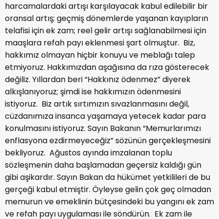
harcamalardaki artışı karşılayacak kabul edilebilir bir
oransal artış; geçmiş dönemlerde yaşanan kayıpların
telafisi için ek zam; reel gelir artışı sağlanabilmesi için
maaşlara refah payı eklenmesi şart olmuştur. Biz,
hakkımız olmayan hiçbir konuyu ve meblağı talep
etmiyoruz. Hakkımızdan aşağısına da rıza gösterecek
değiliz. Yıllardan beri “Hakkınız ödenmez” diyerek
alkışlanıyoruz; şimdi ise hakkımızın ödenmesini
istiyoruz. Biz artık sırtımızın sıvazlanmasını değil,
cüzdanımıza insanca yaşamaya yetecek kadar para
konulmasını istiyoruz. Sayın Bakanın “Memurlarımızı
enflasyona ezdirmeyeceğiz” sözünün gerçekleşmesini
bekliyoruz. Ağustos ayında imzalanan toplu
sözleşmenin daha başlamadan geçersiz kaldığı gün
gibi aşikardır. Sayın Bakan da hükümet yetkilileri de bu
gerçeği kabul etmiştir. Öyleyse gelin çok geç olmadan
memurun ve emeklinin bütçesindeki bu yangını ek zam
ve refah payı uygulaması ile söndürün. Ek zam ile