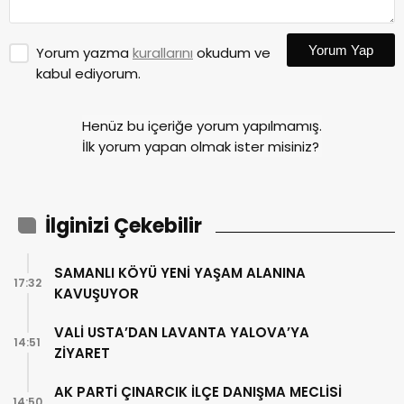
Yorum Yap
Yorum yazma
kurallarını
okudum ve
kabul ediyorum.
Henüz bu içeriğe yorum yapılmamış.
İlk yorum yapan olmak ister misiniz?
İlginizi Çekebilir
SAMANLI KÖYÜ YENİ YAŞAM ALANINA
17:32
KAVUŞUYOR
VALİ USTA’DAN LAVANTA YALOVA’YA
14:51
ZİYARET
AK PARTİ ÇINARCIK İLÇE DANIŞMA MECLİSİ
14:50