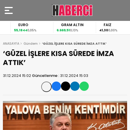
EURO
GRAM ALTIN
FAİZ
55,1844
6.669,51
41,30
0,05%
0,13%
0,00%
ANASAYFA
Gündem
‘GÜZEL İŞLERE KISA SÜREDE İMZA ATTIK’
‘GÜZEL İŞLERE KISA SÜREDE İMZA
ATTIK’
31.12.2024 15:02
Güncellenme :
31.12.2024 15:03