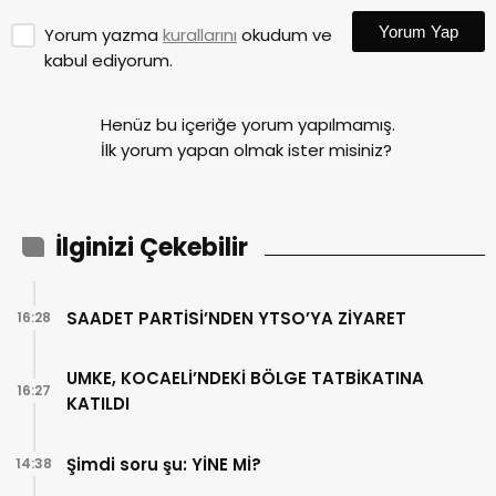
Yorum Yap
Yorum yazma
kurallarını
okudum ve
kabul ediyorum.
Henüz bu içeriğe yorum yapılmamış.
İlk yorum yapan olmak ister misiniz?
İlginizi Çekebilir
SAADET PARTİSİ’NDEN YTSO’YA ZİYARET
16:28
UMKE, KOCAELİ’NDEKİ BÖLGE TATBİKATINA
16:27
KATILDI
Şimdi soru şu: YİNE Mİ?
14:38