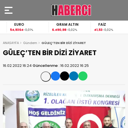
EURO
GRAM ALTIN
FAİZ
54,9364
6.490,98
41,53
-0,01%
-0,02%
-0,02%
ANASAYFA
Gündem
GÜLEÇ’TEN BİR DİZİ ZİYARET
GÜLEÇ’TEN BİR DİZİ ZİYARET
16.02.2022 16:24
Güncellenme :
16.02.2022 16:25