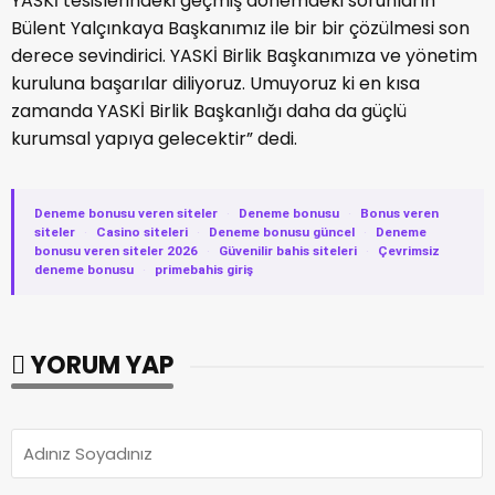
YASKİ tesislerindeki geçmiş dönemdeki sorunların
Bülent Yalçınkaya Başkanımız ile bir bir çözülmesi son
derece sevindirici. YASKİ Birlik Başkanımıza ve yönetim
kuruluna başarılar diliyoruz. Umuyoruz ki en kısa
zamanda YASKİ Birlik Başkanlığı daha da güçlü
kurumsal yapıya gelecektir” dedi.
Deneme bonusu veren siteler
·
Deneme bonusu
·
Bonus veren
siteler
·
Casino siteleri
·
Deneme bonusu güncel
·
Deneme
bonusu veren siteler 2026
·
Güvenilir bahis siteleri
·
Çevrimsiz
deneme bonusu
·
primebahis giriş
YORUM YAP