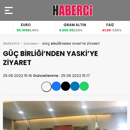
EURO
GRAM ALTIN
FAİZ
55,1896
6.660,55
41,30
0,45%
2,59%
-0,55%
ANASAYFA
Gündem
GÜÇ BİRLİĞİ’NDEN YASKİ’YE ZİYARET
GÜÇ BİRLİĞİ’NDEN YASKİ’YE
ZİYARET
25.06.2022 15:16
Güncellenme :
25.06.2022 15:17