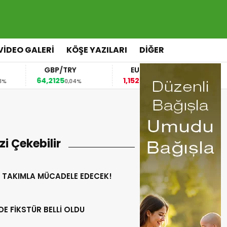
VİDEO GALERİ
KÖŞE YAZILARI
DİĞER
GBP/TRY
EUR/USD
BREN
64,2125
1,1522
83,39
0,04%
-0,03%
1,0
izi Çekebilir
 TAKIMLA MÜCADELE EDECEK!
DE FİKSTÜR BELLİ OLDU