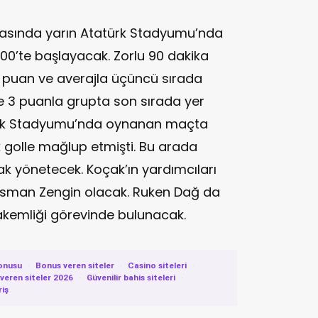
rasında yarın Atatürk Stadyumu’nda
0’te başlayacak. Zorlu 90 dakika
22 puan ve averajla üçüncü sırada
ise 3 puanla grupta son sırada yer
tatürk Stadyumu’nda oynanan maçta
 golle mağlup etmişti. Bu arada
k yönetecek. Koçak’ın yardımcıları
Osman Zengin olacak. Ruken Dağ da
kemliği görevinde bulunacak.
onusu
·
Bonus veren siteler
·
Casino siteleri
·
eren siteler 2026
·
Güvenilir bahis siteleri
·
riş