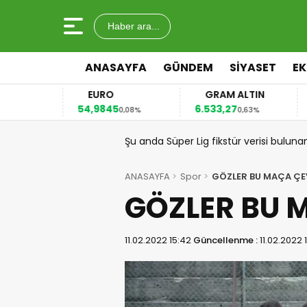
Haber ara...
ANASAYFA
GÜNDEM
SİYASET
E
EURO
GRAM ALTIN
54,9845
6.533,27
41
3%
0,08%
0,63%
Şu anda Süper Lig fikstür verisi buluna
ANASAYFA
Spor
GÖZLER BU MAÇA ÇEV
GÖZLER BU 
11.02.2022 15:42
Güncellenme :
11.02.2022 