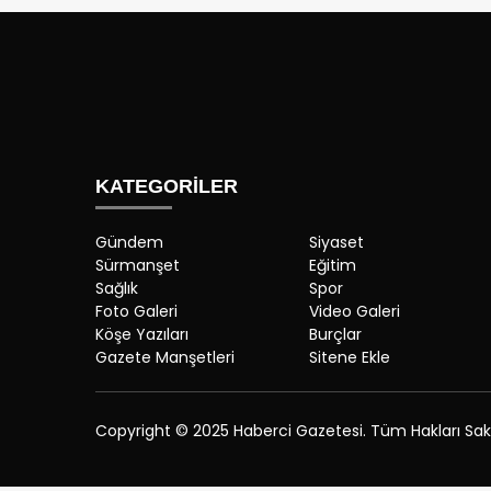
KATEGORİLER
Gündem
Siyaset
Sürmanşet
Eğitim
Sağlık
Spor
Foto Galeri
Video Galeri
Köşe Yazıları
Burçlar
Gazete Manşetleri
Sitene Ekle
Copyright © 2025 Haberci Gazetesi. Tüm Hakları Saklı