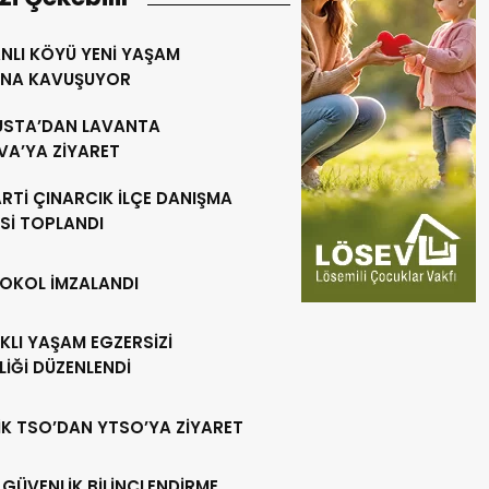
NLI KÖYÜ YENİ YAŞAM
INA KAVUŞUYOR
 USTA’DAN LAVANTA
VA’YA ZİYARET
RTİ ÇINARCIK İLÇE DANIŞMA
Sİ TOPLANDI
OKOL İMZALANDI
KLI YAŞAM EGZERSİZİ
LİĞİ DÜZENLENDİ
İK TSO’DAN YTSO’YA ZİYARET
 GÜVENLİK BİLİNÇLENDİRME