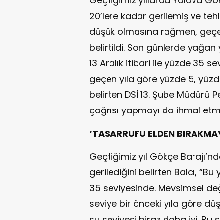
Geçtiğimiz yıllarda Yalova Gö
20’lere kadar gerilemiş ve tehli
düşük olmasına rağmen, geçe
belirtildi. Son günlerde yağan 
13 Aralık itibari ile yüzde 35 
geçen yıla göre yüzde 5, yüz
belirten DSİ 13. Şube Müdürü P
çağrısı yapmayı da ihmal etm
‘TASARRUFU ELDEN BIRAKMAY
Geçtiğimiz yıl Gökçe Barajı’nd
gerilediğini belirten Balcı, “Bu
35 seviyesinde. Mevsimsel değ
seviye bir önceki yıla göre dü
su seviyesi biraz daha iyi. Bu 