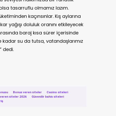
olsa tasarruflu olmamız lazım.
ketiminden kaçınsınlar. Kış aylarına
 kar yağışı doluluk oranını etkileyecek
onrasında baraj kısa sürer içerisinde
e kadar su da tutsa, vatandaşlarımız
 dedi.
onusu
·
Bonus veren siteler
·
Casino siteleri
·
eren siteler 2026
·
Güvenilir bahis siteleri
·
riş