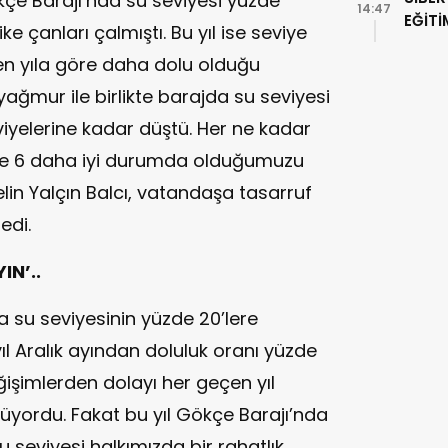
kçe Barajı’nda su seviyesi yüzde
14:47
EĞİTİ
ke çanları çalmıştı. Bu yıl ise seviye
n yıla göre daha dolu olduğu
yağmur ile birlikte barajda su seviyesi
seviyelerine kadar düştü. Her ne kadar
de 6 daha iyi durumda olduğumuzu
elin Yalçın Balcı, vatandaşa tasarruf
edi.
IN’..
a su seviyesinin yüzde 20’lere
 yıl Aralık ayından doluluk oranı yüzde
işimlerden dolayı her geçen yıl
şüyordu. Fakat bu yıl Gökçe Barajı’nda
su seviyesi halkımızda bir rahatlık