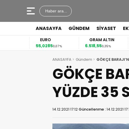
Haber ara...
ANASAYFA
GÜNDEM
SİYASET
E
EURO
GRAM ALTIN
55,0285
6.518,55
41
3%
0,07%
0,35%
ANASAYFA
Gündem
GÖKÇE BARAJI’N
GÖKÇE BA
YÜZDE 35 
14.12.2021 17:12
Güncellenme :
14.12.2021 17: