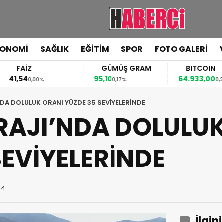
KONOMİ
SAĞLIK
EĞİTİM
SPOR
FOTO GALERİ
FAİZ
GÜMÜŞ GRAM
BITCOIN
,54
95,10
64.933,00
0,00%
0,17%
0,23%
DA DOLULUK ORANI YÜZDE 35 SEVİYELERİNDE
RAJI’NDA DOLULUK
SEVİYELERİNDE
14
İlgin