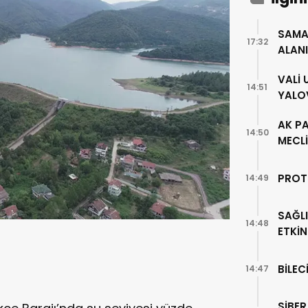
SAMA
17:32
ALAN
VALİ
14:51
YALO
AK PA
14:50
MECLİ
PROT
14:49
SAĞLI
14:48
ETKİN
BİLEC
14:47
SİBER