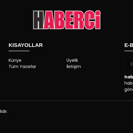
KISAYOLLAR
E-
Künye
Üyelik
Tüm Yazarlar
İletişim
hab
habe
gönd
dır.