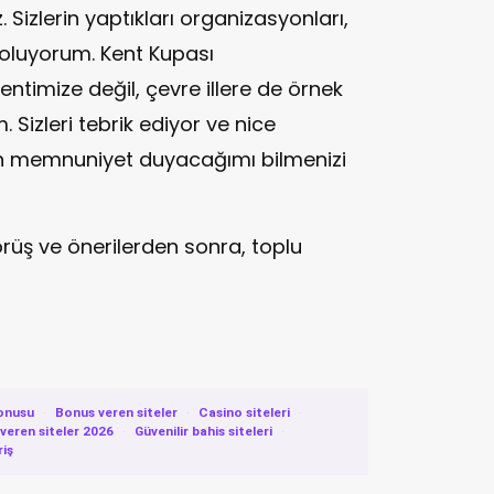
z. Sizlerin yaptıkları organizasyonları,
 oluyorum. Kent Kupası
timize değil, çevre illere de örnek
 Sizleri tebrik ediyor ve nice
an memnuniyet duyacağımı bilmenizi
rüş ve önerilerden sonra, toplu
onusu
·
Bonus veren siteler
·
Casino siteleri
·
eren siteler 2026
·
Güvenilir bahis siteleri
·
riş