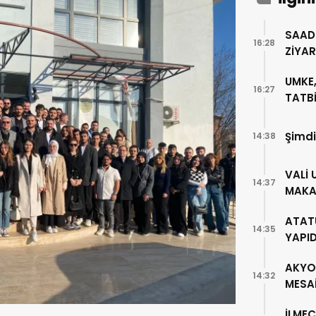
SAAD
16:28
ZİYA
UMKE,
16:27
TATBİ
Şimdi
14:38
VALİ 
14:37
MAKA
ATAT
14:35
YAPI
AKYO
14:32
MESA
İLMEÇ