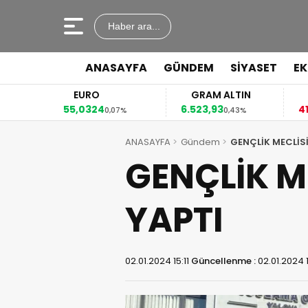
Haber ara...
ANASAYFA
GÜNDEM
SİYASET
E
EURO
GRAM ALTIN
55,0324
6.523,93
41
4%
0,07%
0,43%
ANASAYFA
Gündem
GENÇLİK MECLİS
GENÇLİK M
YAPTI
02.01.2024 15:11
Güncellenme :
02.01.2024 1