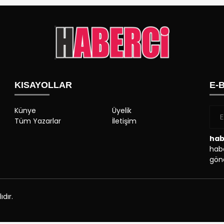
KISAYOLLAR
E-
Künye
Üyelik
Tüm Yazarlar
İletişim
hab
habe
gönd
dır.