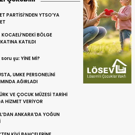
ET PARTİSİ’NDEN YTSO’YA
RET
 KOCAELİ’NDEKİ BÖLGE
KATINA KATILDI
 soru şu: YİNE Mİ?
USTA, UMKE PERSONELİNİ
MINDA AĞIRLADI
ÜRK VE ÇOCUK MÜZESİ TARİHİ
DA HİZMET VERİYOR
L’DAN ANKARA’DA YOĞUN
İ
’TEN KİVİ BAHÇELERİNE