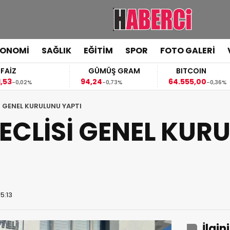
KONOMİ
SAĞLIK
EĞİTİM
SPOR
FOTO GALERİ
FAİZ
GÜMÜŞ GRAM
BITCOIN
,53
94,24
64.555,00
-0,02%
-0,73%
-0,36%
İ GENEL KURULUNU YAPTI
ECLİSİ GENEL KUR
5:13
İlgin