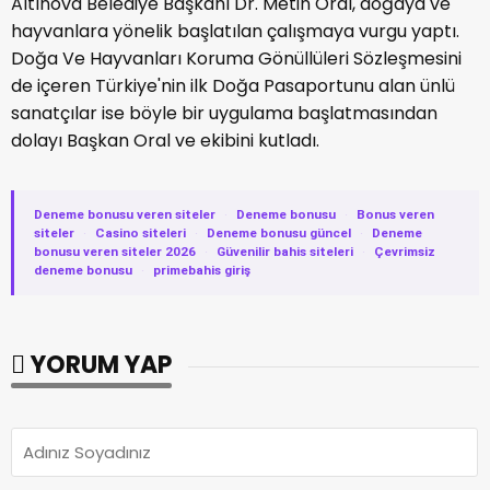
Altınova Belediye Başkanı Dr. Metin Oral, doğaya ve
hayvanlara yönelik başlatılan çalışmaya vurgu yaptı.
Doğa Ve Hayvanları Koruma Gönüllüleri Sözleşmesini
de içeren Türkiye'nin ilk Doğa Pasaportunu alan ünlü
sanatçılar ise böyle bir uygulama başlatmasından
dolayı Başkan Oral ve ekibini kutladı.
Deneme bonusu veren siteler
·
Deneme bonusu
·
Bonus veren
siteler
·
Casino siteleri
·
Deneme bonusu güncel
·
Deneme
bonusu veren siteler 2026
·
Güvenilir bahis siteleri
·
Çevrimsiz
deneme bonusu
·
primebahis giriş
YORUM YAP