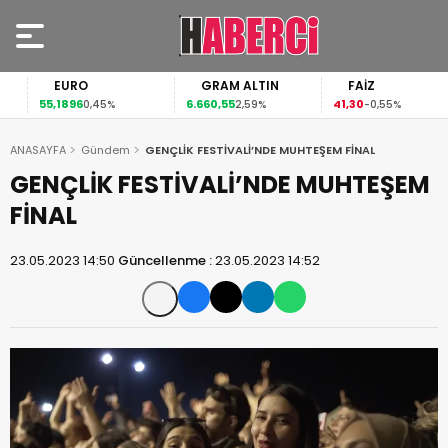
EURO
GRAM ALTIN
FAİZ
55,1896
6.660,55
41,30
0,45%
2,59%
-0,55%
ANASAYFA
Gündem
GENÇLİK FESTİVALİ’NDE MUHTEŞEM FİNAL
GENÇLİK FESTİVALİ’NDE MUHTEŞEM
FİNAL
23.05.2023 14:50
Güncellenme :
23.05.2023 14:52