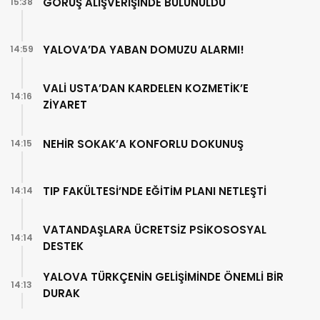
GÖRÜŞ ALIŞVERİŞİNDE BULUNULDU
15:38
YALOVA’DA YABAN DOMUZU ALARMI!
14:59
VALİ USTA’DAN KARDELEN KOZMETİK’E
14:16
ZİYARET
NEHİR SOKAK’A KONFORLU DOKUNUŞ
14:15
TIP FAKÜLTESİ’NDE EĞİTİM PLANI NETLEŞTİ
14:14
VATANDAŞLARA ÜCRETSİZ PSİKOSOSYAL
14:14
DESTEK
YALOVA TÜRKÇENİN GELİŞİMİNDE ÖNEMLİ BİR
14:13
DURAK