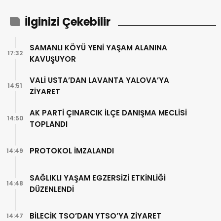
İlginizi Çekebilir
SAMANLI KÖYÜ YENİ YAŞAM ALANINA
17:32
KAVUŞUYOR
VALİ USTA’DAN LAVANTA YALOVA’YA
14:51
ZİYARET
AK PARTİ ÇINARCIK İLÇE DANIŞMA MECLİSİ
14:50
TOPLANDI
PROTOKOL İMZALANDI
14:49
SAĞLIKLI YAŞAM EGZERSİZİ ETKİNLİĞİ
14:48
DÜZENLENDİ
BİLECİK TSO’DAN YTSO’YA ZİYARET
14:47