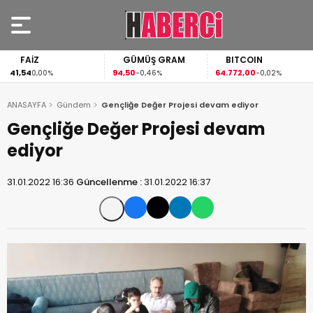
FAİZ
GÜMÜŞ GRAM
BITCOIN
41,54
94,50
64.772,00
0,00%
-0,46%
-0,02%
ANASAYFA
Gündem
Gençliğe Değer Projesi devam ediyor
Gençliğe Değer Projesi devam
ediyor
31.01.2022 16:36
Güncellenme :
31.01.2022 16:37