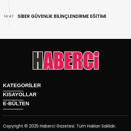
SİBER GÜVENLİK BİLİNÇLENDİRME EĞİTİMİ
14:47
KATEGORİLER
KISAYOLLAR
Gündem
E-BÜLTEN
Siyaset
Künye
Sürmanşet
Üyelik
Eğitim
Tüm Yazarlar
Sağlık
Copyright © 2025 Haberci Gazetesi. Tüm Hakları Saklıdır.
İletişim
Spor