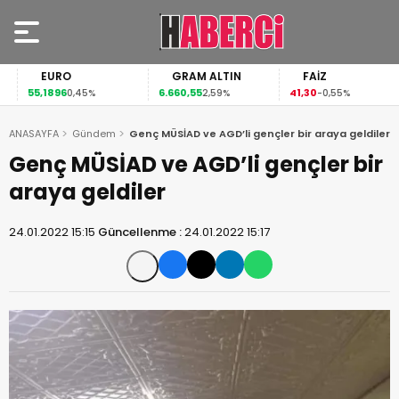
EURO
GRAM ALTIN
FAİZ
55,1896
6.660,55
41,30
0,45%
2,59%
-0,55%
ANASAYFA
Gündem
Genç MÜSİAD ve AGD’li gençler bir araya geldiler
Genç MÜSİAD ve AGD’li gençler bir
araya geldiler
24.01.2022 15:15
Güncellenme :
24.01.2022 15:17