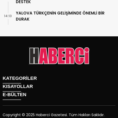
DESTEK
YALOVA TÜRKÇENİN GELİŞİMİNDE ÖNEMLİ BİR
14:13
DURAK
KATEGORİLER
KISAYOLLAR
Gündem
E-BÜLTEN
Siyaset
Künye
Sürmanşet
Üyelik
Eğitim
Tüm Yazarlar
Sağlık
Copyright © 2025 Haberci Gazetesi. Tüm Hakları Saklıdır.
İletişim