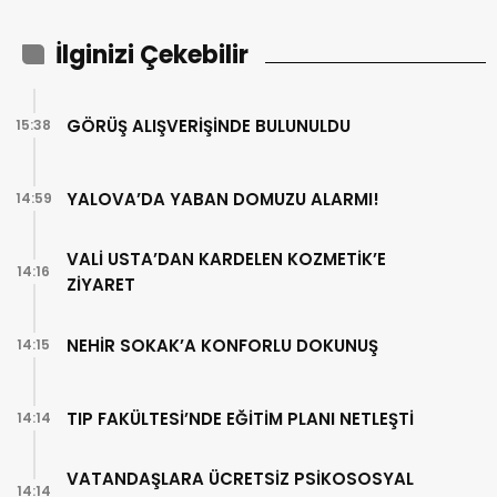
İlginizi Çekebilir
GÖRÜŞ ALIŞVERİŞİNDE BULUNULDU
15:38
YALOVA’DA YABAN DOMUZU ALARMI!
14:59
VALİ USTA’DAN KARDELEN KOZMETİK’E
14:16
ZİYARET
NEHİR SOKAK’A KONFORLU DOKUNUŞ
14:15
TIP FAKÜLTESİ’NDE EĞİTİM PLANI NETLEŞTİ
14:14
VATANDAŞLARA ÜCRETSİZ PSİKOSOSYAL
14:14