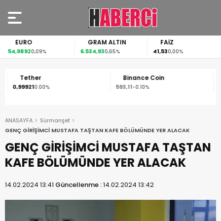
EURO
GRAM ALTIN
FAİZ
54,9892
6.534,93
41,53
0,09%
0,65%
0,00%
Tether
Binance Coin
0,99921
593,11
1
0.00%
-0.10%
ANASAYFA
Sürmanşet
GENÇ GİRİŞİMCİ MUSTAFA TAŞTAN KAFE BÖLÜMÜNDE YER ALACAK
GENÇ GİRİŞİMCİ MUSTAFA TAŞTAN
KAFE BÖLÜMÜNDE YER ALACAK
14.02.2024 13:41
Güncellenme :
14.02.2024 13:42