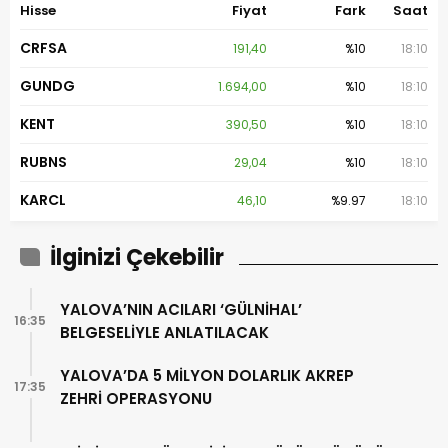
Hisse
Fiyat
Fark
Saat
CRFSA
191,40
%10
18:10
GUNDG
1.694,00
%10
18:10
KENT
390,50
%10
18:10
RUBNS
29,04
%10
18:10
KARCL
46,10
%9.97
18:10
İlginizi Çekebilir
YALOVA’NIN ACILARI ‘GÜLNİHAL’
16:35
BELGESELİYLE ANLATILACAK
YALOVA’DA 5 MİLYON DOLARLIK AKREP
17:35
ZEHRİ OPERASYONU