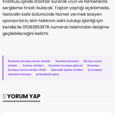
Enstitüsü içinde stantlar kurarak ürün ve hizmetlerini
sergileme fırsatı bulacak. Taştan yaptığı açıklamada,
festivalin kafe bölümünde hizmet vermek isteyen
sponsorların, isim hakkının saklı tutulup işbirliği için
kendisi ile 05393953978 numaralı telefondan iletişime
geçilebileceğini belirtti.
Deneme bonusu veren siteler
·
Deneme bonusu
·
Bonus veren
siteler
·
Casino siteleri
·
Deneme bonusu güncel
·
Deneme
bonusu veren siteler 2026
·
Güvenilir bahis siteleri
·
Çevrimsiz
deneme bonusu
·
primebahis giriş
YORUM YAP