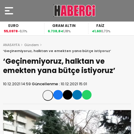
EURO
GRAM ALTIN
FAİZ
55,0978
6.738,84
41,60
-0,11%
1,18%
0,73%
ANASAYFA
Gündem
‘Geçinemiyoruz, halktan ve emekten yana bütçe istiyoruz’
‘Geçinemiyoruz, halktan ve
emekten yana bütçe istiyoruz’
10.12.2021 14:59
Güncellenme :
10.12.2021 15:01