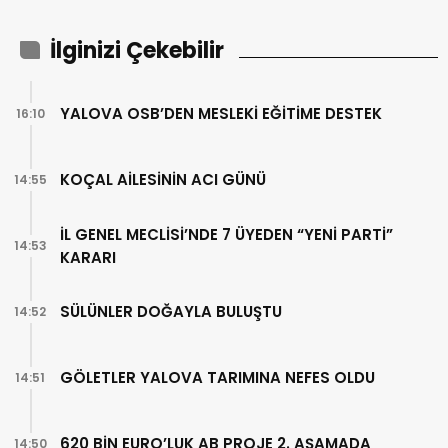
İlginizi Çekebilir
YALOVA OSB’DEN MESLEKİ EĞİTİME DESTEK
16:10
KOÇAL AİLESİNİN ACI GÜNÜ
14:55
İL GENEL MECLİSİ’NDE 7 ÜYEDEN “YENİ PARTİ”
14:53
KARARI
SÜLÜNLER DOĞAYLA BULUŞTU
14:52
GÖLETLER YALOVA TARIMINA NEFES OLDU
14:51
620 BİN EURO’LUK AB PROJE 2. AŞAMADA
14:50