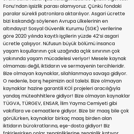
Fonu’ndan işsizlik parası alamıyoruz. Çünkü fondaki
paralar sürekli patronlara aktarılıyor. Asgari ücrette
bizi kıskandığı söylenen Avrupa ülkelerinin en
altındayız! Sosyal Güvenlik Kurumu (SGK) verilerine
göre 2020 yılında kayıtlı işçilerin yüzde 42’si asgari
ücretle çalışıyor. Nüfusun büyük bölümü insanca
yaşam koşullarının çok uzağında açlık sınırının çok
yakınında yaşam mücadelesi veriyor! Mesele kaynak
olmaması değil, iktidarın ve sermayenin tercihleridir.
Bize olmayan kaynaklar, silahlanmaya savaşa gidiyor.
O nedenle, barış hepimizin acil talebi. Bize olmayan
kaynaklar hazine garantili KOİ projeleri aracılığıyla
yandaş müteahhitlere gidiyor! Bize olmayan kaynaklar
TÜGVA, TÜRGEV, ENSAR, İlim Yayma Cemiyeti gibi
vakıflara ve cemaatlere gidiyor. Bize bir maaş bile çok
görülürken, kaynaklar birkaç maaş birden alan
iktidarın bürokratlarına, eşe-dosta gidiyor! Biz
fakirleşirken onlar zenginliklerine zenginlik katıyor.