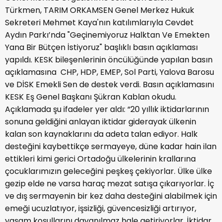
Türkmen, TARIM ORKAMSEN Genel Merkez Hukuk
Sekreteri Mehmet Kaya'nın katılımlarıyla Cevdet
Aydın Parkı’nda "Geçinemiyoruz Halktan Ve Emekten
Yana Bir Bütçen İstiyoruz" başlıklı basın açıklaması
yapıldı. KESK bileşenlerinin öncülüğünde yapılan basın
açıklamasına CHP, HDP, EMEP, Sol Parti, Yalova Barosu
ve DİSK Emekli Sen de destek verdi. Basın açıklamasını
KESK Eş Genel Başkanı Şükran Kablan okudu.
Açıklamada şu ifadeler yer aldı: “20 yıllık iktidarlarının
sonuna geldiğini anlayan iktidar giderayak ülkenin
kalan son kaynaklarını da adeta talan ediyor. Halk
desteğini kaybettikçe sermayeye, düne kadar hain ilan
ettikleri kimi gerici Ortadoğu ülkelerinin krallarına
çocuklarımızın geleceğini peşkeş çekiyorlar. Ülke ülke
gezip elde ne varsa haraç mezat satışa çıkarıyorlar. İç
ve dış sermayenin bir kez daha desteğini alabilmek için
emeği ucuzlatıyor, işsizliği, güvencesizliği artırıyor,
yaşam koşullarını dayanılmaz hale getiriyorlar. İktidar