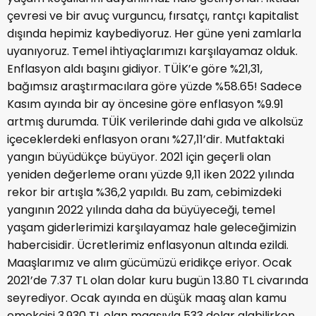
çevresi ve bir avuç vurguncu, fırsatçı, rantçı kapitalist
dışında hepimiz kaybediyoruz. Her güne yeni zamlarla
uyanıyoruz. Temel ihtiyaçlarımızı karşılayamaz olduk.
Enflasyon aldı başını gidiyor. TÜİK’e göre %21,31,
bağımsız araştırmacılara göre yüzde %58.65! Sadece
Kasım ayında bir ay öncesine göre enflasyon %9.91
artmış durumda. TÜİK verilerinde dahi gıda ve alkolsüz
içeceklerdeki enflasyon oranı %27,11’dir. Mutfaktaki
yangın büyüdükçe büyüyor. 2021 için geçerli olan
yeniden değerleme oranı yüzde 9,11 iken 2022 yılında
rekor bir artışla %36,2 yapıldı. Bu zam, cebimizdeki
yangının 2022 yılında daha da büyüyeceği, temel
yaşam giderlerimizi karşılayamaz hale geleceğimizin
habercisidir. Ücretlerimiz enflasyonun altında ezildi.
Maaşlarımız ve alım gücümüzü eridikçe eriyor. Ocak
2021’de 7.37 TL olan dolar kuru bugün 13.80 TL civarında
seyrediyor. Ocak ayında en düşük maaş alan kamu
emekçisi 3.930 TL olan maaşıyla 533 dolar alabilirken