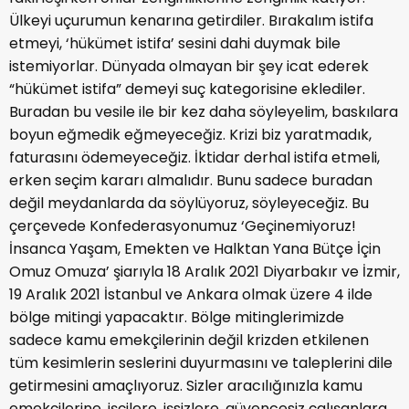
Ülkeyi uçurumun kenarına getirdiler. Bırakalım istifa
etmeyi, ‘hükümet istifa’ sesini dahi duymak bile
istemiyorlar. Dünyada olmayan bir şey icat ederek
“hükümet istifa” demeyi suç kategorisine eklediler.
Buradan bu vesile ile bir kez daha söyleyelim, baskılara
boyun eğmedik eğmeyeceğiz. Krizi biz yaratmadık,
faturasını ödemeyeceğiz. İktidar derhal istifa etmeli,
erken seçim kararı almalıdır. Bunu sadece buradan
değil meydanlarda da söylüyoruz, söyleyeceğiz. Bu
çerçevede Konfederasyonumuz ‘Geçinemiyoruz!
İnsanca Yaşam, Emekten ve Halktan Yana Bütçe İçin
Omuz Omuza’ şiarıyla 18 Aralık 2021 Diyarbakır ve İzmir,
19 Aralık 2021 İstanbul ve Ankara olmak üzere 4 ilde
bölge mitingi yapacaktır. Bölge mitinglerimizde
sadece kamu emekçilerinin değil krizden etkilenen
tüm kesimlerin seslerini duyurmasını ve taleplerini dile
getirmesini amaçlıyoruz. Sizler aracılığınızla kamu
emekçilerine, işçilere, işsizlere, güvencesiz çalışanlara,