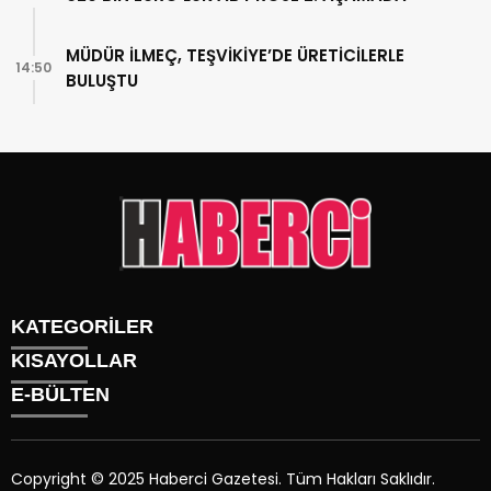
MÜDÜR İLMEÇ, TEŞVİKİYE’DE ÜRETİCİLERLE
14:50
BULUŞTU
KATEGORİLER
KISAYOLLAR
Gündem
E-BÜLTEN
Siyaset
Künye
Sürmanşet
Üyelik
Eğitim
Tüm Yazarlar
Sağlık
Copyright © 2025 Haberci Gazetesi. Tüm Hakları Saklıdır.
İletişim