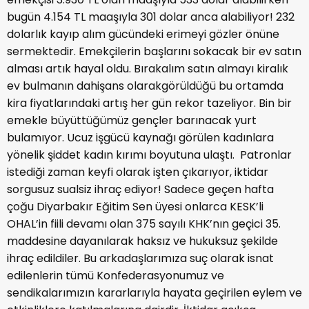
bugün 4.154 TL maaşıyla 301 dolar anca alabiliyor! 232
dolarlık kayıp alım gücündeki erimeyi gözler önüne
sermektedir. Emekçilerin başlarını sokacak bir ev satın
alması artık hayal oldu. Bırakalım satın almayı kiralık
ev bulmanın dahişans olarakgörüldüğü bu ortamda
kira fiyatlarındaki artış her gün rekor tazeliyor. Bin bir
emekle büyüttüğümüz gençler barınacak yurt
bulamıyor. Ucuz işgücü kaynağı görülen kadınlara
yönelik şiddet kadın kırımı boyutuna ulaştı. Patronlar
istediği zaman keyfi olarak işten çıkarıyor, iktidar
sorgusuz sualsiz ihraç ediyor! Sadece geçen hafta
çoğu Diyarbakır Eğitim Sen üyesi onlarca KESK’li
OHAL’in fiili devamı olan 375 sayılı KHK’nın geçici 35.
maddesine dayanılarak haksız ve hukuksuz şekilde
ihraç edildiler. Bu arkadaşlarımıza suç olarak isnat
edilenlerin tümü Konfederasyonumuz ve
sendikalarımızın kararlarıyla hayata geçirilen eylem ve