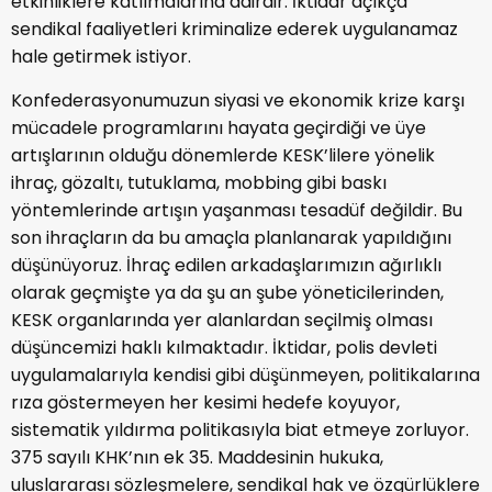
etkinliklere katılmalarına dairdir. İktidar açıkça
sendikal faaliyetleri kriminalize ederek uygulanamaz
hale getirmek istiyor.
Konfederasyonumuzun siyasi ve ekonomik krize karşı
mücadele programlarını hayata geçirdiği ve üye
artışlarının olduğu dönemlerde KESK’lilere yönelik
ihraç, gözaltı, tutuklama, mobbing gibi baskı
yöntemlerinde artışın yaşanması tesadüf değildir. Bu
son ihraçların da bu amaçla planlanarak yapıldığını
düşünüyoruz. İhraç edilen arkadaşlarımızın ağırlıklı
olarak geçmişte ya da şu an şube yöneticilerinden,
KESK organlarında yer alanlardan seçilmiş olması
düşüncemizi haklı kılmaktadır. İktidar, polis devleti
uygulamalarıyla kendisi gibi düşünmeyen, politikalarına
rıza göstermeyen her kesimi hedefe koyuyor,
sistematik yıldırma politikasıyla biat etmeye zorluyor.
375 sayılı KHK’nın ek 35. Maddesinin hukuka,
uluslararası sözleşmelere, sendikal hak ve özgürlüklere