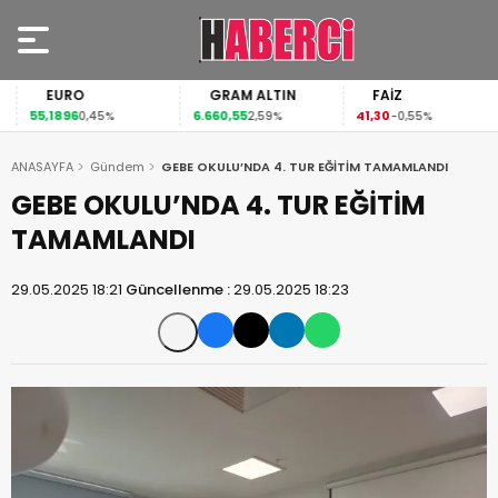
EURO
GRAM ALTIN
FAİZ
55,1896
6.660,55
41,30
0,45%
2,59%
-0,55%
ANASAYFA
Gündem
GEBE OKULU’NDA 4. TUR EĞİTİM TAMAMLANDI
GEBE OKULU’NDA 4. TUR EĞİTİM
TAMAMLANDI
29.05.2025 18:21
Güncellenme :
29.05.2025 18:23