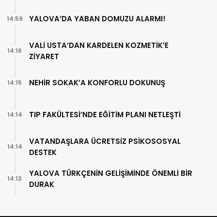
YALOVA’DA YABAN DOMUZU ALARMI!
14:59
VALİ USTA’DAN KARDELEN KOZMETİK’E
14:16
ZİYARET
NEHİR SOKAK’A KONFORLU DOKUNUŞ
14:15
TIP FAKÜLTESİ’NDE EĞİTİM PLANI NETLEŞTİ
14:14
VATANDAŞLARA ÜCRETSİZ PSİKOSOSYAL
14:14
DESTEK
YALOVA TÜRKÇENİN GELİŞİMİNDE ÖNEMLİ BİR
14:13
DURAK