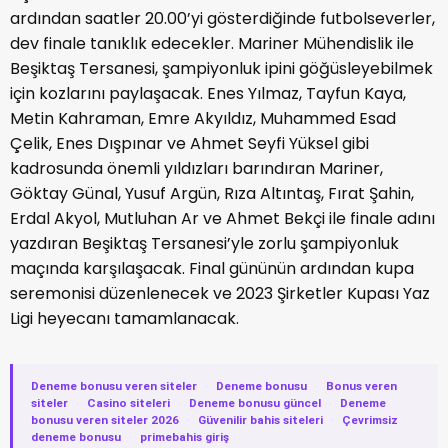
ardından saatler 20.00’yi gösterdiğinde futbolseverler,
dev finale tanıklık edecekler. Mariner Mühendislik ile
Beşiktaş Tersanesi, şampiyonluk ipini göğüsleyebilmek
için kozlarını paylaşacak. Enes Yılmaz, Tayfun Kaya,
Metin Kahraman, Emre Akyıldız, Muhammed Esad
Çelik, Enes Dışpınar ve Ahmet Seyfi Yüksel gibi
kadrosunda önemli yıldızları barındıran Mariner,
Göktay Günal, Yusuf Argün, Rıza Altıntaş, Fırat Şahin,
Erdal Akyol, Mutluhan Ar ve Ahmet Bekçi ile finale adını
yazdıran Beşiktaş Tersanesi’yle zorlu şampiyonluk
maçında karşılaşacak. Final gününün ardından kupa
seremonisi düzenlenecek ve 2023 Şirketler Kupası Yaz
Ligi heyecanı tamamlanacak.
Deneme bonusu veren siteler
·
Deneme bonusu
·
Bonus veren
siteler
·
Casino siteleri
·
Deneme bonusu güncel
·
Deneme
bonusu veren siteler 2026
·
Güvenilir bahis siteleri
·
Çevrimsiz
deneme bonusu
·
primebahis giriş