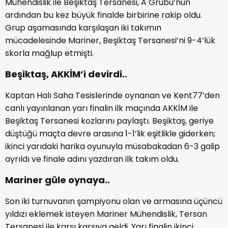
Mühendislik ile Beşiktaş Tersanesi, A Grubu’nun
ardından bu kez büyük finalde birbirine rakip oldu.
Grup aşamasında karşılaşan iki takımın
mücadelesinde Mariner, Beşiktaş Tersanesi’ni 9-4’lük
skorla mağlup etmişti.
Beşiktaş, AKKİM’i devirdi..
Kaptan Halı Saha Tesislerinde oynanan ve Kent77’den
canlı yayınlanan yarı finalin ilk maçında AKKİM ile
Beşiktaş Tersanesi kozlarını paylaştı. Beşiktaş, geriye
düştüğü maçta devre arasına 1-1’lik eşitlikle giderken;
ikinci yarıdaki harika oyunuyla müsabakadan 6-3 galip
ayrıldı ve finale adını yazdıran ilk takım oldu.
Mariner güle oynaya..
Son iki turnuvanın şampiyonu olan ve armasına üçüncü
yıldızı eklemek isteyen Mariner Mühendislik, Tersan
Tersanesi ile karşı karşıya geldi. Yarı finalin ikinci