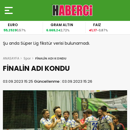
EURO
GRAM ALTIN
FAİZ
55,2529
6.669,24
41,17
0,57%
2,72%
-0,87%
Şu anda Süper Lig fikstür verisi bulunamadı.
ANASAYFA
Spor
FİNALİN ADI KONDU
FİNALİN ADI KONDU
03.09.2023 15:25
Güncellenme :
03.09.2023 15:26