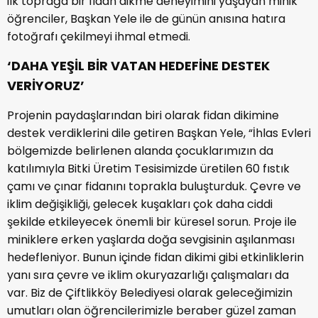
ilk toprağa bir fidan dikme deneyimini yaşayan minik
öğrenciler, Başkan Yele ile de günün anısına hatıra
fotoğrafı çekilmeyi ihmal etmedi.
‘DAHA YEŞİL BİR VATAN HEDEFİNE DESTEK
VERİYORUZ’
Projenin paydaşlarından biri olarak fidan dikimine
destek verdiklerini dile getiren Başkan Yele, “İhlas Evleri
bölgemizde belirlenen alanda çocuklarımızın da
katılımıyla Bitki Üretim Tesisimizde üretilen 60 fıstık
çamı ve çınar fidanını toprakla buluşturduk. Çevre ve
iklim değişikliği, gelecek kuşakları çok daha ciddi
şekilde etkileyecek önemli bir küresel sorun. Proje ile
miniklere erken yaşlarda doğa sevgisinin aşılanması
hedefleniyor. Bunun içinde fidan dikimi gibi etkinliklerin
yanı sıra çevre ve iklim okuryazarlığı çalışmaları da
var. Biz de Çiftlikköy Belediyesi olarak geleceğimizin
umutları olan öğrencilerimizle beraber güzel zaman