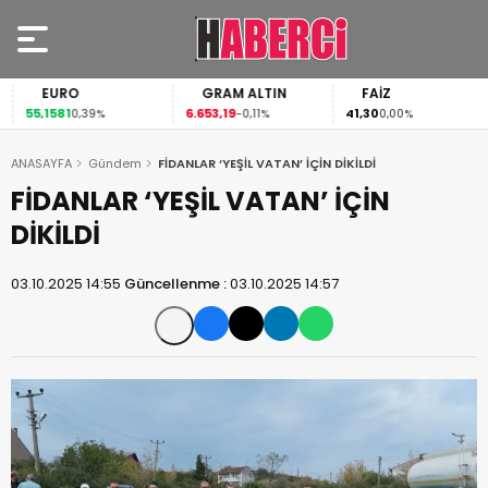
EURO
GRAM ALTIN
FAİZ
55,1581
6.653,19
41,30
0,39%
-0,11%
0,00%
ANASAYFA
Gündem
FİDANLAR ‘YEŞİL VATAN’ İÇİN DİKİLDİ
FİDANLAR ‘YEŞİL VATAN’ İÇİN
DİKİLDİ
03.10.2025 14:55
Güncellenme :
03.10.2025 14:57