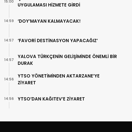
15:00
UYGULAMASI HİZMETE GİRDİ
‘DOY’MAYAN KALMAYACAK!
14:59
‘FAVORİ DESTİNASYON YAPACAĞIZ’
14:57
YALOVA TÜRKÇENİN GELİŞİMİNDE ÖNEMLİ BİR
14:57
DURAK
YTSO YÖNETİMİNDEN AKTARZANE’YE
14:56
ZİYARET
YTSO’DAN KAĞITEV’E ZİYARET
14:56