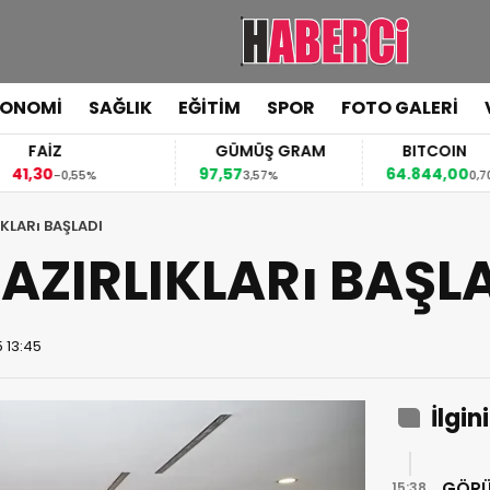
KONOMİ
SAĞLIK
EĞİTİM
SPOR
FOTO GALERİ
FAİZ
GÜMÜŞ GRAM
BITCOIN
,30
97,57
64.844,00
-0,55%
3,57%
0,70%
IKLARı BAŞLADI
HAZIRLIKLARı BAŞL
 13:45
İlgin
GÖRÜ
15:38