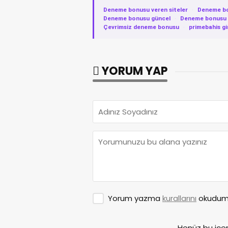
Deneme bonusu veren siteler
·
Deneme b
Deneme bonusu güncel
·
Deneme bonusu v
Çevrimsiz deneme bonusu
·
primebahis gi
YORUM YAP
Yorum yazma
kurallarını
okudum 
Henüz bu içe