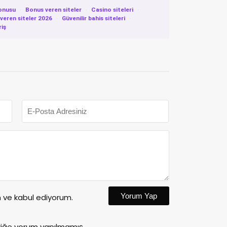
onusu
·
Bonus veren siteler
·
Casino siteleri
·
eren siteler 2026
·
Güvenilir bahis siteleri
·
riş
Yorum Yap
ve kabul ediyorum.
riğe yorum yapılmamış.