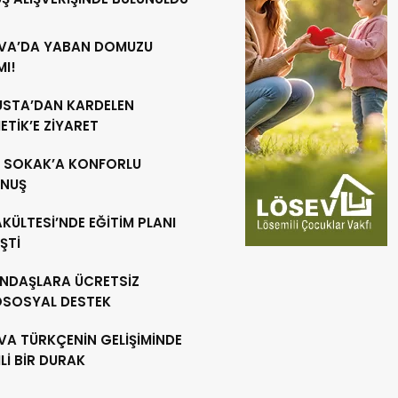
VA’DA YABAN DOMUZU
MI!
 USTA’DAN KARDELEN
TİK’E ZİYARET
R SOKAK’A KONFORLU
NUŞ
AKÜLTESİ’NDE EĞİTİM PLANI
ŞTİ
NDAŞLARA ÜCRETSİZ
OSOSYAL DESTEK
VA TÜRKÇENİN GELİŞİMİNDE
İ BİR DURAK