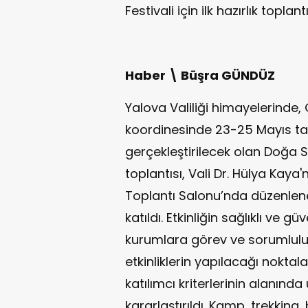
Festivali için ilk hazırlık toplantı
Haber \ Büşra GÜNDÜZ
Yalova Valiliği himayelerinde,
koordinesinde 23-25 Mayıs tar
gerçekleştirilecek olan Doğa Spor
toplantısı, Vali Dr. Hülya Kaya'n
Toplantı Salonu’nda düzenlenen
katıldı. Etkinliğin sağlıklı ve g
kurumlara görev ve sorumlulukl
etkinliklerin yapılacağı noktalar
katılımcı kriterlerinin alanınd
kararlaştırıldı. Kamp, trekking, b