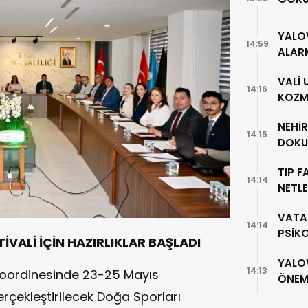
YALO
14:59
ALAR
VALİ
14:16
KOZME
NEHİ
14:15
DOKU
TIP F
14:14
NETLE
VATA
14:14
PSİK
İVALİ İÇİN
HAZIRLIKLAR BAŞLADI
YALO
14:13
 koordinesinde 23-25 Mayıs
ÖNEML
erçekleştirilecek Doğa Sporları