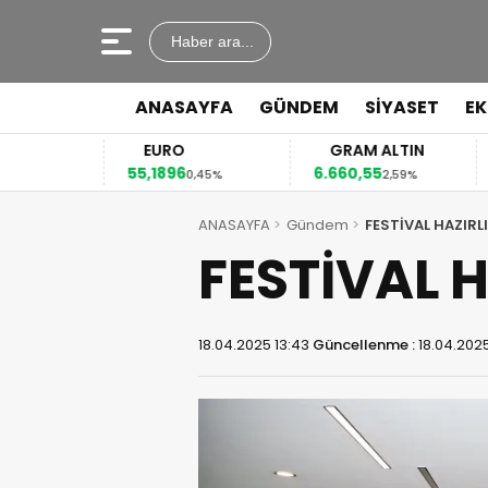
Haber ara...
ANASAYFA
GÜNDEM
SİYASET
E
EURO
GRAM ALTIN
55,1896
6.660,55
41
2%
0,45%
2,59%
ANASAYFA
Gündem
FESTİVAL HAZIRL
FESTİVAL 
18.04.2025 13:43
Güncellenme :
18.04.2025