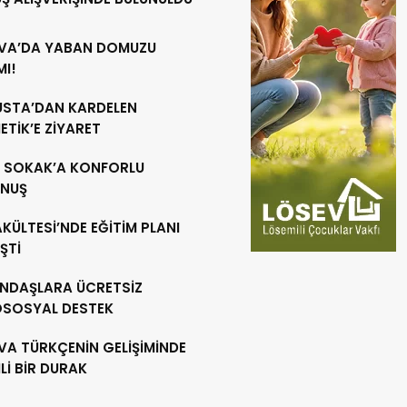
VA’DA YABAN DOMUZU
MI!
 USTA’DAN KARDELEN
TİK’E ZİYARET
R SOKAK’A KONFORLU
NUŞ
AKÜLTESİ’NDE EĞİTİM PLANI
ŞTİ
NDAŞLARA ÜCRETSİZ
OSOSYAL DESTEK
VA TÜRKÇENİN GELİŞİMİNDE
İ BİR DURAK