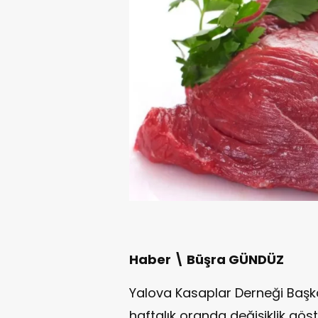
Haber \ Büşra GÜNDÜZ
Yalova Kasaplar Derneği Başkan
haftalık oranda değişiklik göst