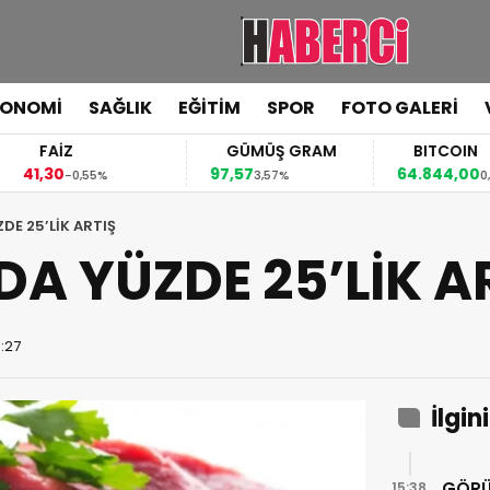
KONOMİ
SAĞLIK
EĞİTİM
SPOR
FOTO GALERİ
FAİZ
GÜMÜŞ GRAM
BITCOIN
1,30
97,57
64.844,00
-0,55%
3,57%
0,70%
ZDE 25’LİK ARTIŞ
DA YÜZDE 25’LİK A
4:27
İlgin
GÖRÜ
15:38