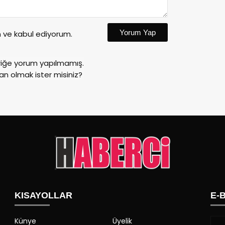
Yorum Yap
ve kabul ediyorum.
riğe yorum yapılmamış.
an olmak ister misiniz?
KISAYOLLAR
E-
Künye
Üyelik