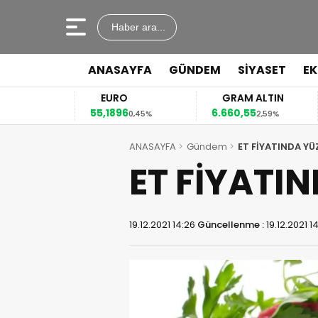
Haber ara...
ANASAYFA
GÜNDEM
SİYASET
E
EURO
GRAM ALTIN
55,1896
6.660,55
4
2%
0,45%
2,59%
ANASAYFA
Gündem
ET FİYATINDA YÜ
ET FİYATIN
19.12.2021 14:26
Güncellenme :
19.12.2021 1