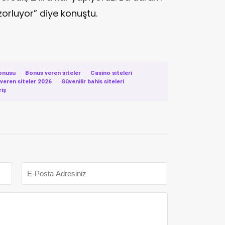
orluyor” diye konuştu.
onusu
·
Bonus veren siteler
·
Casino siteleri
·
eren siteler 2026
·
Güvenilir bahis siteleri
·
riş