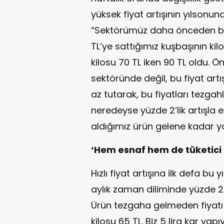
yüksek fiyat artışının yılsonu
“Sektörümüz daha önceden böyl
TL’ye sattığımız kuşbaşının ki
kilosu 70 TL iken 90 TL oldu.
sektöründe değil, bu fiyat art
az tutarak, bu fiyatları tezgah
neredeyse yüzde 2’lik artışla e
aldığımız ürün gelene kadar yol
‘Hem esnaf hem de tüketici z
Hızlı fiyat artışına ilk defa bu y
aylık zaman diliminde yüzde 25’l
Ürün tezgaha gelmeden fiyatı
kilosu 65 TL. Biz 5 lira kar yap