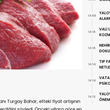
YALO
14:59
ALAR
VALİ
14:16
KOZME
NEHİ
14:15
DOKU
TIP F
14:14
NETLE
VATA
14:14
PSİK
YALO
14:13
ÖNEML
ı Turgay Bahar, etteki fiyat artışının
erdiğini söyledi. Önceki yıllara göre en