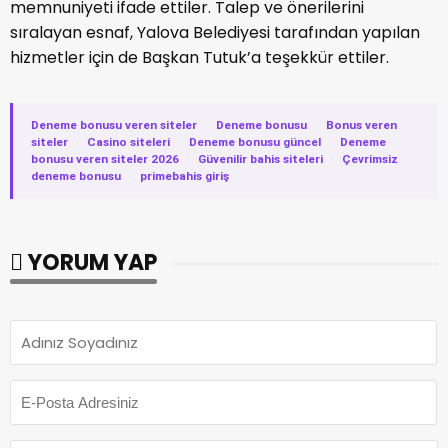
memnuniyeti ifade ettiler. Talep ve önerilerini
sıralayan esnaf, Yalova Belediyesi tarafından yapılan
hizmetler için de Başkan Tutuk’a teşekkür ettiler.
Deneme bonusu veren siteler
·
Deneme bonusu
·
Bonus veren
siteler
·
Casino siteleri
·
Deneme bonusu güncel
·
Deneme
bonusu veren siteler 2026
·
Güvenilir bahis siteleri
·
Çevrimsiz
deneme bonusu
·
primebahis giriş
YORUM YAP