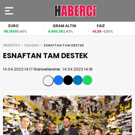
EURO
GRAM ALTIN
FAİZ
55,1630
6.650,38
41,30
0,40%
2,43%
-0,55%
ANASAYFA
Gündem
ESNAFTAN TAM DESTEK
ESNAFTAN TAM DESTEK
14.04.2023 14:17
Güncellenme :
14.04.2023 14:18