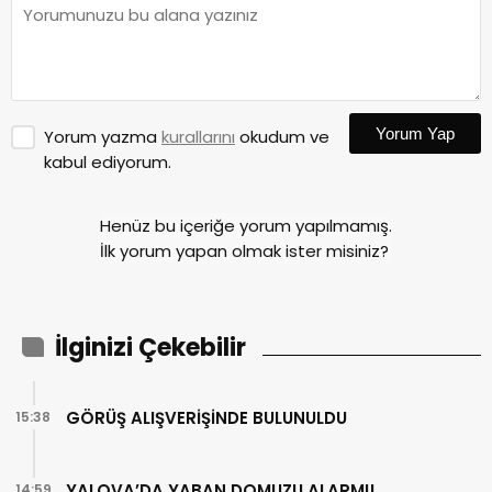
Yorum Yap
Yorum yazma
kurallarını
okudum ve
kabul ediyorum.
Henüz bu içeriğe yorum yapılmamış.
İlk yorum yapan olmak ister misiniz?
İlginizi Çekebilir
GÖRÜŞ ALIŞVERİŞİNDE BULUNULDU
15:38
YALOVA’DA YABAN DOMUZU ALARMI!
14:59